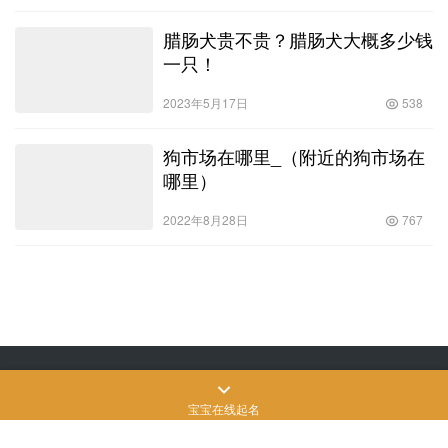
腊肠犬贵不贵？腊肠犬大概多少钱
一只！
2023年5月17日
538
狗市场在哪里_（附近的狗市场在
哪里）
2022年8月28日
767
Copyright © 飒飒宠物生活 版权所有
SiteMap
网站地图
苏ICP备2022024906
号-3
宝宝在线起名