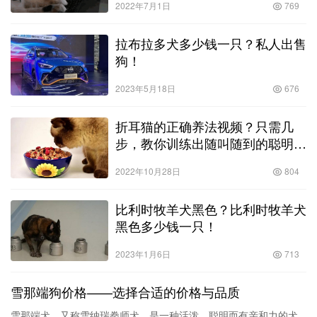
2022年7月1日
769
拉布拉多犬多少钱一只？私人出售
狗！
2023年5月18日
676
折耳猫的正确养法视频？只需几
步，教你训练出随叫随到的聪明小
猫！
2022年10月28日
804
比利时牧羊犬黑色？比利时牧羊犬
黑色多少钱一只！
2023年1月6日
713
雪那端狗价格——选择合适的价格与品质
雪那端犬，又称雪纳瑞拳师犬，是一种活泼、聪明而有亲和力的犬