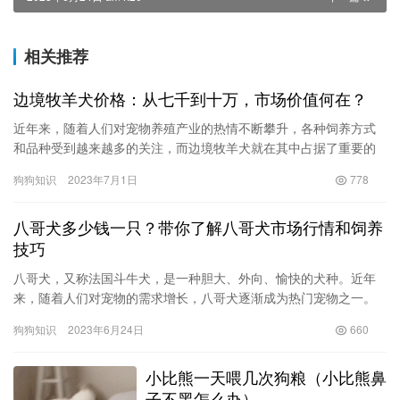
相关推荐
边境牧羊犬价格：从七千到十万，市场价值何在？
近年来，随着人们对宠物养殖产业的热情不断攀升，各种饲养方式
和品种受到越来越多的关注，而边境牧羊犬就在其中占据了重要的
一席之地。由于其聪明、警觉、忠诚、勇敢等优点，边牧成为了养
狗狗知识
2023年7月1日
778
犬人士…
八哥犬多少钱一只？带你了解八哥犬市场行情和饲养
技巧
八哥犬，又称法国斗牛犬，是一种胆大、外向、愉快的犬种。近年
来，随着人们对宠物的需求增长，八哥犬逐渐成为热门宠物之一。
那么，八哥犬究竟多少钱一只呢？如何正确饲养八哥犬？下面，我
狗狗知识
2023年6月24日
660
们就来…
小比熊一天喂几次狗粮（小比熊鼻
子不黑怎么办）