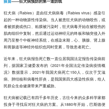
疫苗
——狂犬病预防的第一道防线
狂犬病（Rabies）是由狂犬病病毒（Rabies virus）感染引
起的一种动物源性传染病。当人被患狂犬病的动物咬伤，或
者被抓挠或伤口、粘膜被污染时，狂犬病毒开始在被咬伤的
肌肉组织中复制，然后通过
运动神经元
的终板和轴突侵入外
周乃至整个
中枢神经系统
，在感染末期，心、胰腺、肾上腺
和胃肠道等神经外组织也同时受累，导致患者死亡。
近年来，狂犬病报告死亡数一直位居我国
法定报告传染病
前
列，据国家卫健委发布的《2021年全国法定传染病疫情概
况》数据显示，2021年我国犬病死亡150人，仅次于
艾滋
病
、
肺结核
和
病毒性肝炎
，是我国第四大感染性疾病，给人
民群众生命健康带来严重威胁。
狂犬病被记载已有四千多年历史，古往今来的众多科学家都
投身于寻找应对狂犬病的方案。从1880年开始，
巴斯德
便