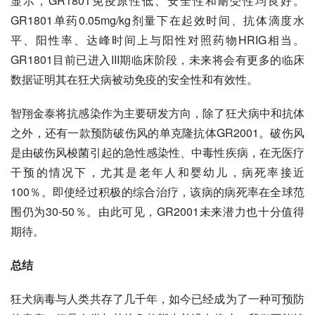
显示，GR1801免疫原性低、安全性和耐受性均良好。
GR1801单药0.05mg/kg剂量下在起效时间、
抗体滴度
水
平、阳性率、达峰时间上与
阳性对照
药物HRIG相当。
GR1801目前已进入III期临床阶段，未来将会有更多的临床
数据证明其在狂犬病被动免疫的安全性和有效性。
智翔金泰将抗感染作为主要研发方向，除了狂犬病中和抗体
之外，还有一款预防
破伤风
的单克隆抗体GR2001。破伤风
是由破伤风梭菌引起的急性感染性、中毒性疾病，在无医疗
干预的情况下，尤其是老年人和婴幼儿，病死率接近
100％。即使经过积极的综合治疗，该病的病死率在全球范
围仍为30-50％。由此可见，GR2001未来潜力也十分值得
期待。
总结
狂犬病毒与人类共存了几千年，如今已经成为了一种可预防