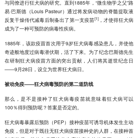
与同僚进行狂犬病的研究。直到1885年，“
微生物学
之父”
路
易·巴斯德
（
Louis Pasteur
）通过将发病动物的脊髓提取液
[1]
反复干燥传代减毒后制备出了第一支疫苗
，才使得狂犬病
成为了一种可预防的病毒性疾病。
1885年，该款疫苗首次用于9岁狂犬病毒感染患儿，并使他
奇迹般地度过病毒潜伏期，活了下来。为了纪念巴斯德先生
在研制狂犬病疫苗方面的突出贡献，人们将其逝世纪念日
——9月28日，设立为
世界狂犬病日
。
被动免疫——狂犬病毒预防的第二道防线
那么，是不是接种了狂犬病毒疫苗就意味着狂犬病可以
100％得到预防呢？答案是否定的。
狂犬病毒暴露后预防（PEP）接种疫苗可诱导机体发生主动
免疫，但是对于既往无狂犬病疫苗接种史的人群，在接种首