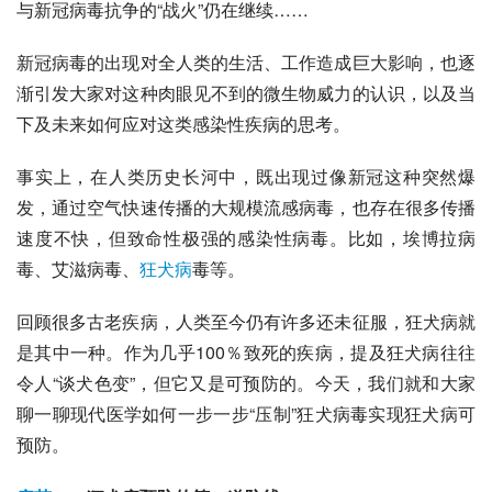
与新冠病毒抗争的“战火”仍在继续……
新冠病毒的出现对全人类的生活、工作造成巨大影响，也逐
渐引发大家对这种肉眼见不到的
微生物
威力的认识，以及当
下及未来如何应对这类感染性疾病的思考。
事实上，在人类历史长河中，既出现过像
新冠
这种突然爆
发，通过空气快速传播的大规模流感病毒，也存在很多传播
速度不快，但致命性极强的感染性病毒。比如，
埃博拉病
毒
、艾滋病毒、
狂犬病
毒
等。
回顾很多古老疾病，人类至今仍有许多还未征服，
狂犬病
就
是其中一种。作为几乎100％致死的疾病，提及狂犬病往往
令人“谈犬色变”，但它又是可预防的。今天，我们就和大家
聊一聊现代医学如何一步一步“压制”狂犬病毒实现狂犬病可
预防。