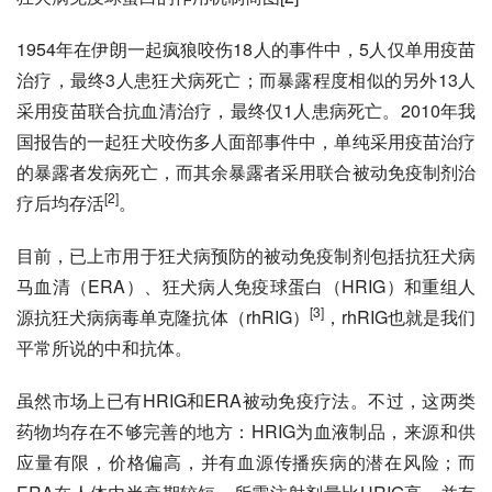
1954年在伊朗一起疯狼咬伤18人的事件中，5人仅单用疫苗
治疗，最终3人患狂犬病死亡；而暴露程度相似的另外13人
采用疫苗联合
抗血清
治疗，最终仅1人患病死亡。2010年我
国报告的一起狂犬咬伤多人面部事件中，单纯采用疫苗治疗
的暴露者发病死亡，而其余暴露者采用联合被动免疫制剂治
[2]
疗后均存活
。
目前，已上市用于狂犬病预防的被动免疫制剂包括抗狂犬病
马血清（ERA）、狂犬病人免疫球蛋白（HRIG）和重组人
[3]
源抗狂犬病病毒单克隆抗体（rhRIG）
，rhRIG也就是我们
平常所说的中和抗体。
虽然市场上已有HRIG和ERA被动免疫疗法。不过，这两类
药物均存在不够完善的地方：HRIG为血液制品，来源和供
应量有限，价格偏高，并有血源传播疾病的潜在风险；而