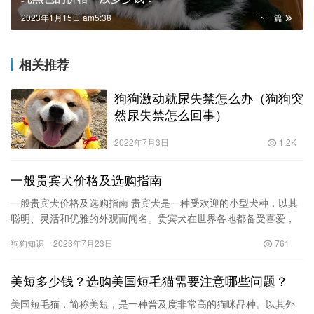
2023年1月15日 am5:38
下一篇
相关推荐
狗狗激动就尿失禁怎么办（狗狗突
然尿失禁怎么回事）
2022年7月3日
1.2K
一般贵宾犬价格及选购指南
一般贵宾犬价格及选购指南 贵宾犬是一种受欢迎的小型犬种，以其
聪明、灵活和优雅的外观而闻名。贵宾犬在世界各地都备受喜爱，
并常常出现在时尚杂志和名人社交媒体上。然而，对于想要拥有一
狗狗知识
2023年7月23日
761
只贵…
美短多少钱？选购美国短毛猫需要注意哪些问题？
美国短毛猫，简称美短，是一种普及度非常高的猫咪品种。以其外