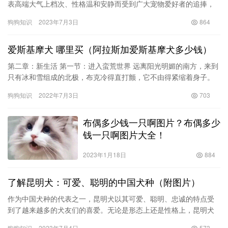
表高端大气上档次、性格温和安静而受到广大宠物爱好者的追捧，
成为众多猫咪品种中的佼佼者。但是，想要拥有一只纯种的美短，
狗狗知识
2023年7月3日
864
需要花…
爱斯基摩犬 哪里买（阿拉斯加爱斯基摩犬多少钱）
第二章：新生活 第一节：进入蛮荒世界 远离阳光明媚的南方，来到
只有冰和雪组成的北极，布克冷得直打颤，它不由得紧缩着身子。
它不再是昂首挺胸，统治一切的君王，在法官家里富裕悠闲的生
狗狗知识
2022年7月3日
703
活，…
布偶多少钱一只啊图片？布偶多少
钱一只啊图片大全！
2023年1月18日
884
了解昆明犬：可爱、聪明的中国犬种（附图片）
作为中国犬种的代表之一，昆明犬以其可爱、聪明、忠诚的特点受
到了越来越多的犬友们的喜爱。无论是形态上还是性格上，昆明犬
都有其独特之处。接下来我们就一起来了解一下这个鲜为人知的小
狗狗知识
2023年7月4日
573