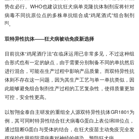
势在必行。
WHO
也建议抗狂犬病单克隆抗体制剂应将针对
病毒不同抗原位点的多株单抗组合成“鸡尾酒式”组合制剂
[6]
。
双特异性抗体——狂犬病被动免疫新选择
目前抗体“鸡尾酒疗法”在临床运用已非常多见，不过这种组
合形式也有一定的缺点，由于需要分别制备不同的单抗然后
进行混合，可能在生产过程中影响产品质量。而双特异性抗
体则不存在这一问题，因为其生产工艺与单一单抗类似，因
此能够避免组合制剂生产过程的工艺复杂性，使得质量更加
可控，安全性更高。
以智翔金泰自主研发的重组全人源双特异性抗体GR1801为
例，其可同时特异性结合狂犬病毒G蛋白上表位I和III位点，
通过阻断
G蛋白
与
受体
的结合，在狂犬疫苗主动免疫完全发
挥保护作用前阻滞病毒对神经的侵染，预防狂犬病。