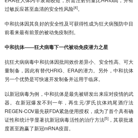
ERA在人体内
半衰期
较短，所需注射剂量比HRIG高，并有
[4]
过敏反应甚至血清的安全性风险
。
中和抗体因其良好的安全性及可获得性成为狂犬病预防中目
前看来最有前景的被动免疫制剂。
中和抗体——狂犬病毒下一代被动免疫潜力之星
抗狂犬病病毒中和抗体因批间效价差异小、安全性高、可大
量制备，因此有替代HRIG、ERA的潜力。另外，中和抗体
另一个优势是可快速开发制备并运用于临床。
以新冠病毒为例，中和抗体是最先被研发出来应对疫情的武
器。在新冠爆发不到一年，再生元/罗氏抗体鸡尾酒疗法
REGEN-COV最先获FDA紧急使用授权，成为了首个具有确
[5]
证性和统计学显著抗新冠病毒活性的治疗方法
，其获批速
度甚至跑赢了新冠mRNA疫苗。