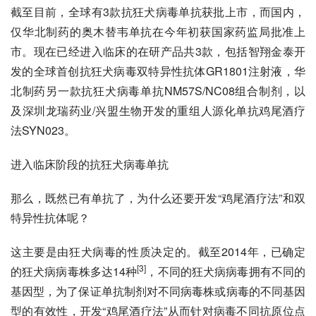
截至目前，全球有3款抗狂犬病毒单抗获批上市，而国内，
仅
华北制药
的奥木替韦单抗在今年初获国家药监局批准上
市。现在已经进入临床的在研产品共3款，包括智翔金泰开
发的全球首创抗狂犬病毒双特异性抗体GR1801注射液，华
北制药另一款抗狂犬病毒单抗NM57S/NC08组合制剂，以
及深圳龙瑞药业/兴盟生物开发的重组人源化单抗鸡尾酒疗
法SYN023。
进入临床阶段的抗狂犬病毒单抗
那么，既然已有单抗了，为什么还要开发“鸡尾酒疗法”和双
特异性抗体呢？
这主要是由狂犬病毒的性质决定的。截至2014年，已确定
[3]
的狂犬病病毒株多达14种
，不同的狂犬病病毒拥有不同的
基因型，为了保证单抗制剂对不同
病毒
株或病毒的不同基因
型的有效性，开发“鸡尾酒疗法”从而针对病毒不同
抗原
位点