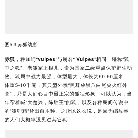
图5.3 赤狐幼崽
赤狐
，种加词“
vulpes
”与属名“
 Vulpes
”相同，堪称“狐
中之狐”、老狐家正根儿，贵为国家二级重点保护野生动
物。狐属中战力最强，体型最大，体长为50-90厘米，
体重5-10千克，其典型外貌“
黑耳朵黑爪白尾尖火红外
套”，乃是人们
心目中最正宗的狐狸形象。可以认为，当
年帮着喊“大楚兴，
陈胜王
”的狐，以及各种民间传说中
的“
狐狸精
”皆出自本种。之所以这么说，是因为编故事
的人们大概率没见过其它狐……