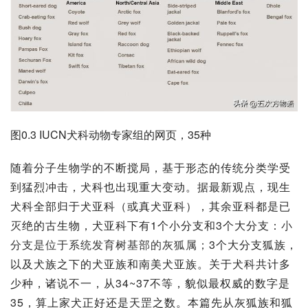
图0.3 IUCN犬科动物专家组的网页，35种
随着
分子生物学
的不断搅局，基于形态的传统分类学受
到猛烈冲击，犬科也出现重大变动。据最新观点，现生
犬科全部归于犬亚科（或真犬亚科），其余亚科都是已
灭绝的
古生物
，犬亚科下有1个小分支和3个大分支：
小
分支是位于系统发育树基部的灰狐属；
3个大分支狐族，
以及犬族之下的犬亚族和南美犬亚族。关于犬科共计多
少种，诸说不一，从34~37不等，貌似最权威的数字是
35，算上家犬正好还是天罡之数。本篇先从灰狐族和狐