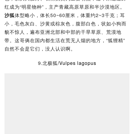
红成为“明星物种”，主产
青藏高原
草原和半沙漠地区。
沙狐
体型略小，体长50~60厘米，体重约2~3千克；耳
小，毛色灰白、沙黄或棕灰色，腹部白色，状如小狗而
貌不惊人，遍布亚洲北部和中部的干旱草原、荒漠地
带。这哥俩在国内都生活在荒无人烟的地方，“狐狸精”
自然不会是它们，没人认识啊。
9.北极狐
/Vulpes lagopus