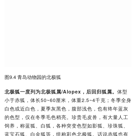
图9.4 青岛动物园的北极狐
北极狐
一度列为北极狐属/Alopex，后回归狐属。
体型
小于赤狐，体长50~60厘米，体重2.5~4千克；冬季全身
白色或近白色，夏季灰黑色，腹部浅色，也有终年蓝灰
的色型，仅在冬季毛色稍亮。珍贵毛皮兽，有大量人工
饲养，称
蓝狐
、白狐，各种突变色型如影狐、珍珠狐、
蓝宝石狐、白金狐等，统称彩色北极狐。话说赤狐也有