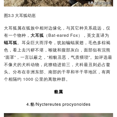
图3.3 大耳狐幼崽
大耳狐属在狐族中相对边缘化，与其它种关系疏远，仅
有一个物种，
大耳狐
（Bat-eared Fox），英文直译为
蝠耳狐
。耳朵巨大而浮夸，犹如
蝙蝠
展翅，毛色多棕褐
色，看上去污秽不堪，喉咙和腹部灰白，面部似有
浣熊
“面罩”，一言以蔽之，“相貌丑恶，气质猥琐”。如评选最
不像犬的犬科动物，此獠稳进前三，犬科最丑则必占鳌
头。分布在非洲东部、南部的干旱和半干旱地区，有两
个相隔约 1000 公里的离散种群。
貉属
4.貉/Nyctereutes procyonoides