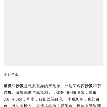
图8 沙狐
藏狐
和
沙狐
是气质迥异的亲兄弟，分别又名
西沙狐
和
东
沙狐
。藏狐体型与赤狐相近，体长49~65厘米，体重
3.8~4.6kg；耳小，背部浅褐红色，体侧灰色，腹部白
色，以头大脸方、表情搞笑为主要萌点，近年来迅速蹿