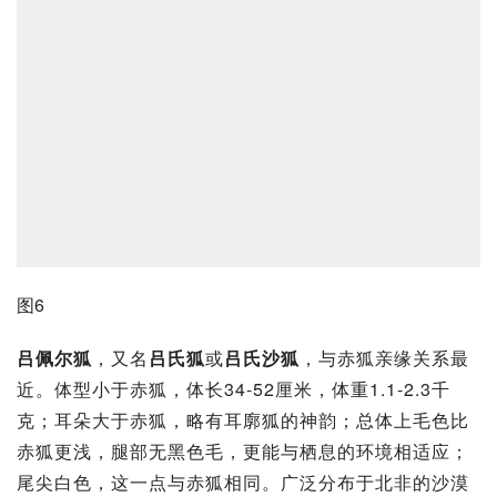
图6
吕佩尔狐
，又名
吕氏狐
或
吕氏沙狐
，与赤狐
亲缘关系
最
近。体型小于赤狐，体长34-52厘米，体重1.1-2.3千
克；耳朵大于赤狐，略有耳廓狐的神韵；总体上毛色比
赤狐更浅，腿部无黑色毛，更能与栖息的环境相适应；
尾尖白色，这一点与赤狐相同。广泛分布于
北非
的沙漠