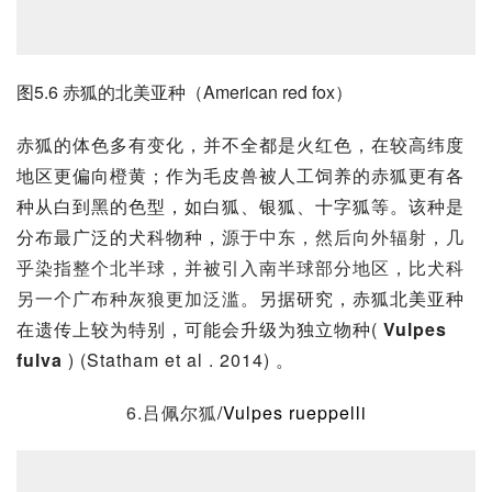
图5.6 赤狐的北美亚种（American red fox）
赤狐的体色多有变化，并不全都是火红色，在较高纬度
地区更偏向橙黄；作为毛皮兽被人工饲养的赤狐更有各
种从白到黑的色型，如
白狐
、银狐、十字狐等。该种是
分布最广泛的犬科物种，
源于
中东
，然后向外辐射，几
乎染指整个北半球，并被引入南半球部分地区，比犬科
另一个广布种灰狼更加泛滥。
另据研究，
赤狐北美亚种
在遗传上较为特别，可能会升级为独立物种(
 Vulpes 
fulva
 ) (Statham et al . 2014) 。
6.吕佩尔狐
/Vulpes rueppelli