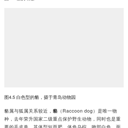
图4.5 白色型的貉，摄于青岛动物园
貉属与狐属关系较近，
貉
（
Raccoon dog
）是唯一物
种，去年荣升国家二级重点保护野生动物，同时也是重
要的毛皮兽。其体型短而肥，体色乌棕，吻部白色，面