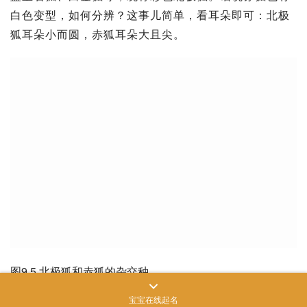
白色变型，如何分辨？这事儿简单，看耳朵即可：北极
狐耳朵小而圆，赤狐耳朵大且尖。
图9.5 北极狐和赤狐的杂交种
宝宝在线起名