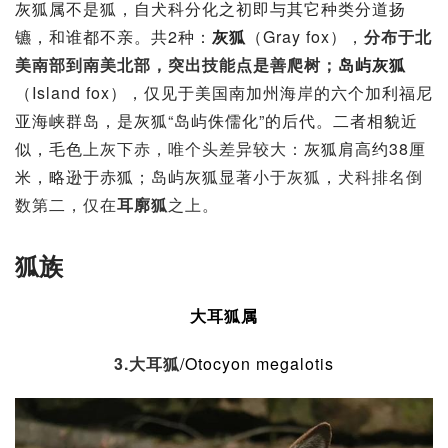
灰狐属不是狐，自犬科分化之初即与其它种类分道扬
镳，和谁都不亲。共2种：
灰狐
（Gray fox），
分布于北
美南部到南美北部，突出技能点是善爬树；
岛屿灰狐
（Island fox），仅见于美国南加州海岸的六个加利福尼
亚海峡群岛，是灰狐“岛屿侏儒化”的后代。二者相貌近
似，毛色
上灰下赤，唯个头差异较大：
灰狐肩高约38厘
米，略逊于赤狐；岛屿灰狐
显著小于灰狐
，
犬科排名倒
数第二，仅在
耳廓狐
之上。
狐族
大耳狐属
3.
大耳狐
/Otocyon megalotis