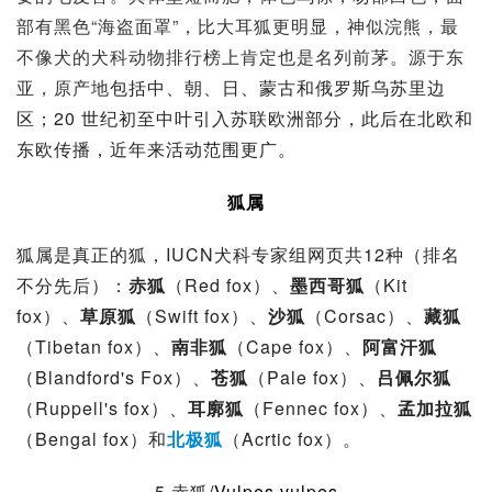
部有黑色“海盗面罩”，比大耳狐更明显，神似浣熊，最
不像犬的犬科动物排行榜上肯定也是名列前茅。源于东
亚，原产地
包括中、朝、日、蒙古和俄罗斯乌苏里边
区；20 世纪初至中叶引入苏联欧洲部分，此后在北欧和
东欧传播，近年来活动范围更广。
狐属
狐属是真正的狐，IUCN犬科专家组网页共12种（排名
不分先后）：
赤狐
（Red fox）、
墨西哥狐
（Kit 
fox）、
草原狐
（Swift fox）、
沙狐
（Corsac）、
藏狐
（Tibetan fox）、
南非狐
（Cape fox）、
阿富汗狐
（Blandford's Fox）、
苍狐
（Pale fox）、
吕佩尔狐
（Ruppell's fox）、
耳廓狐
（Fennec fox）、
孟加拉狐
（Bengal fox）和
北极狐
（Acrtic fox）。