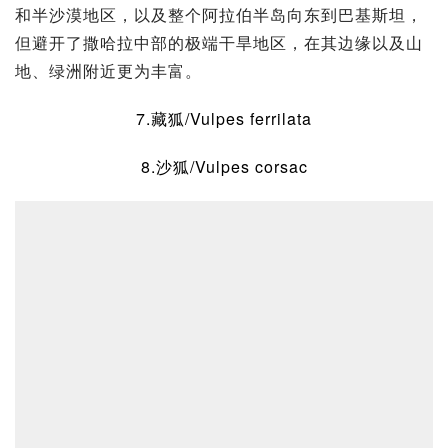
和半沙漠地区，以及整个
阿拉伯半岛
向东到
巴基斯坦
，
但避开了
撒哈拉
中部的极端干旱地区，在其边缘以及山
地、绿洲附近更为丰富。
7.藏狐/Vulpes ferrilata
8.沙狐/Vulpes corsac