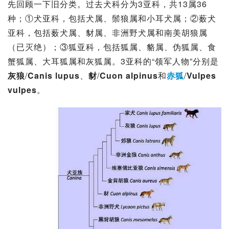
先回顾一下旧分类。过去犬科分为3亚科，共13属36
种；①
犬亚科
，包括
犬属
、
鬃狼属
和小耳犬属；②薮犬
亚科，包括
薮犬属
、
豺属
、非洲野犬属和南美胡狼属
（已灭绝）；③
狐亚科
，包括
狐属
、貉属、
伪狐属
、食
蟹狐属、大耳狐属和灰狐属。3亚科的“领军人物”分别是
灰狼
/
Canis lupus
、
豺
/
Cuon alpinus
和
赤狐
/
Vulpes 
vulpes
。