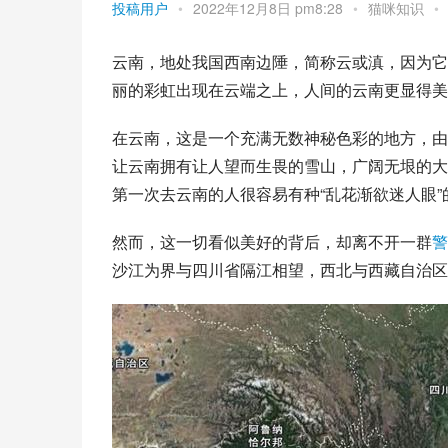
投稿用户
•
2022年12月8日 pm8:28
•
猫咪知识
•
云南，地处我国西南边陲，简称云或滇，因为它
丽的彩虹出现在云端之上，人间的云南更显得美
在云南，这是一个充满无数神秘色彩的地方，由
让云南拥有让人望而生畏的雪山，广阔无垠的大
第一次去云南的人很容易有种“乱花渐欲迷人眼
然而，这一切看似美好的背后，却离不开一群
警
沙江为界与四川省隔江相望，西北与西藏自治区