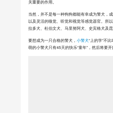
关重要的作用。
当然，并不是每一种狗狗都能有幸成为警犬，成
以及灵活的嗅觉、听觉和视觉等感觉器官。所以
拉多犬
、
杜伯文犬
、
马里努阿犬
、史宾格犬及
昆
要想成为一只合格的警犬，
小警犬
“上的学”不
萌的小警犬只有45天的快乐“童年”，然后将要