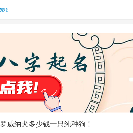
宠物
罗威纳犬多少钱一只纯种狗！