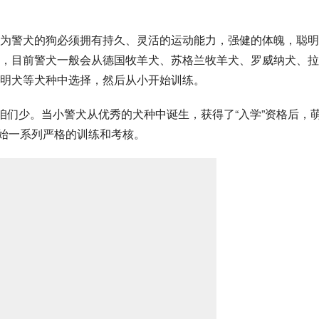
为警犬的狗必须拥有持久、灵活的运动能力，强健的体魄，聪明
，目前警犬一般会从
德国牧羊犬
、
苏格兰牧羊犬
、
罗威纳犬
、
拉
明犬
等犬种中选择，然后从小开始训练。
比咱们少。当小警犬从优秀的犬种中诞生，获得了“入学”资格后，
开始一系列严格的训练和考核。