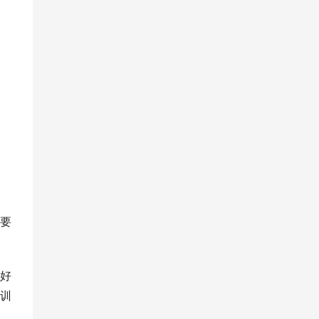
要
好
训