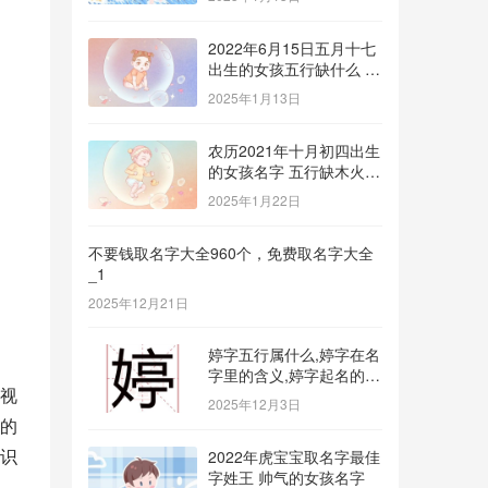
2022年6月15日五月十七
出生的女孩五行缺什么 补
金的名字推荐
2025年1月13日
农历2021年十月初四出生
的女孩名字 五行缺木火八
字免费取名
2025年1月22日
不要钱取名字大全960个，免费取名字大全
_1
2025年12月21日
婷字五行属什么,婷字在名
字里的含义,婷字起名的寓
视
意_1
2025年12月3日
的
识
2022年虎宝宝取名字最佳
字姓王 帅气的女孩名字