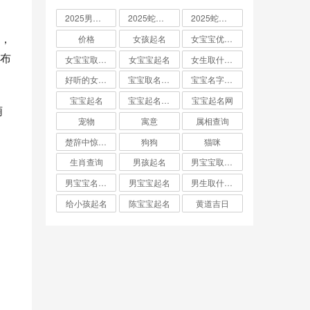
2025男孩取名大全
2025蛇宝宝取名
2025蛇宝宝取名字大全
，
价格
女孩起名
女宝宝优雅的名字
布
女宝宝取名大全
女宝宝起名
女生取什么名字
好听的女孩名字2025年蛇宝宝取名
宝宝取名字生辰八字起名
宝宝名字大全男孩
宝宝起名
宝宝起名取名字
宝宝起名网
萌
宠物
寓意
属相查询
楚辞中惊艳的男孩名字
狗狗
猫咪
生肖查询
男孩起名
男宝宝取名大全
男宝宝名字推荐
男宝宝起名
男生取什么名字
给小孩起名
陈宝宝起名
黄道吉日