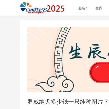
起名
生肖
罗威纳犬多少钱一只纯种图片？