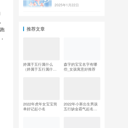
2025年1月22日
们
，
推荐文章
跑
，
婷属于五行属什么
森字的宝宝名字有哪
（婷属于五行属什么
些_女孩寓意好推荐
属性的名字）_1
2022年虎年女宝宝简
2022年小寒出生男孩
单好记起小名
五行缺金霸气起名推
荐