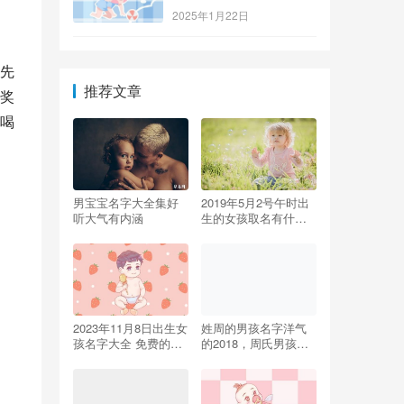
2025年1月22日
先
推荐文章
奖
喝
男宝宝名字大全集好
2019年5月2号午时出
听大气有内涵
生的女孩取名有什么
宜用字
2023年11月8日出生女
姓周的男孩名字洋气
孩名字大全 免费的女
的2018，周氏男孩取
兔宝宝起名
名大全