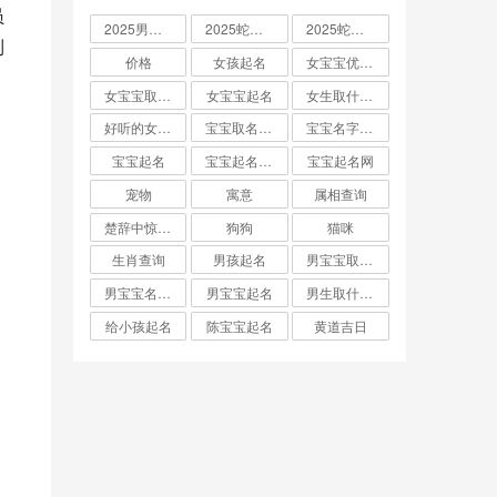
员
2025男孩取名大全
2025蛇宝宝取名
2025蛇宝宝取名字大全
到
价格
女孩起名
女宝宝优雅的名字
女宝宝取名大全
女宝宝起名
女生取什么名字
好听的女孩名字2025年蛇宝宝取名
宝宝取名字生辰八字起名
宝宝名字大全男孩
宝宝起名
宝宝起名取名字
宝宝起名网
宠物
寓意
属相查询
楚辞中惊艳的男孩名字
狗狗
猫咪
生肖查询
男孩起名
男宝宝取名大全
男宝宝名字推荐
男宝宝起名
男生取什么名字
给小孩起名
陈宝宝起名
黄道吉日