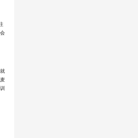
注
会
就
麦
训