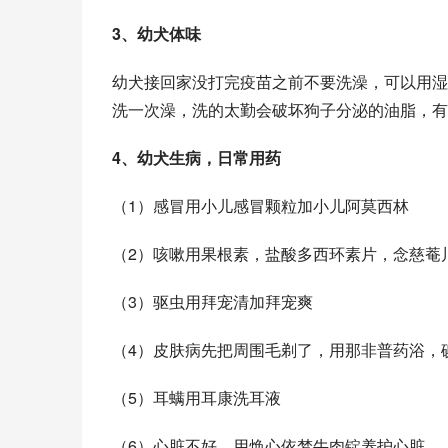
3、幼犬体味
幼犬接回家没打完疫苗之前不要洗澡，可以用湿巾
洗一次澡，洗的太勤会破坏狗子分泌的油脂，有
4、幼犬生病，日常用药
（1）感冒用
小儿感冒颗粒
加小儿阿莫西林
（2）咳嗽用果根素，盐酸多西环素片，念慈菴
（3）驱虫用拜宠清加拜宠爽
（4）皮肤病先把周围毛剃了，用那非普药浴，
（5）
耳螨
用耳康洗耳液
（6）心脏不好，用焕心依梦牛肉锭养护心脏