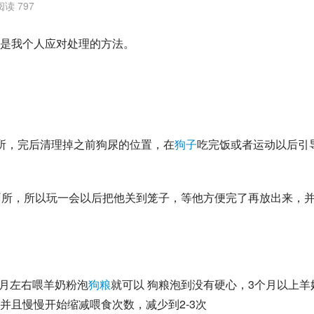
阅读 797
是我个人应对处理的方法。
所，完后清理掉之前狗尿的位置，在
狗子
吃完饭或者运动以后引
上厕所，所以玩一会以后把他关到笼子，等他方便完了再放出来，
3月左右喂羊奶粉泡
狗粮
就可以 狗粮泡到没有硬心，3个月以上
羊
并且慢慢开始缩减喂食次数，减少到2-3次