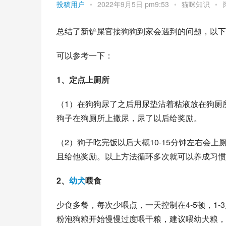
投稿用户
•
2022年9月5日 pm9:53
•
猫咪知识
•
总结了新铲屎官接狗狗到家会遇到的问题，以下
可以参考一下：
1、定点上厕所
（1）在狗狗尿了之后用尿垫沾着粘液放在狗厕
狗子在狗厕所上撒尿，尿了以后给奖励。
（2）狗子吃完饭以后大概10-15分钟左右会
且给他奖励。以上方法循环多次就可以养成习惯
2、
幼犬
喂食
少食多餐，每次少喂点，一天控制在4-5顿，1-
粉
泡狗粮开始慢慢过度喂干粮，建议喂幼犬粮，