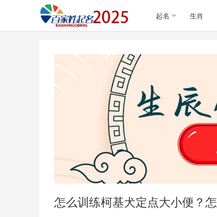
起名
生肖
怎么训练柯基犬定点大小便？怎