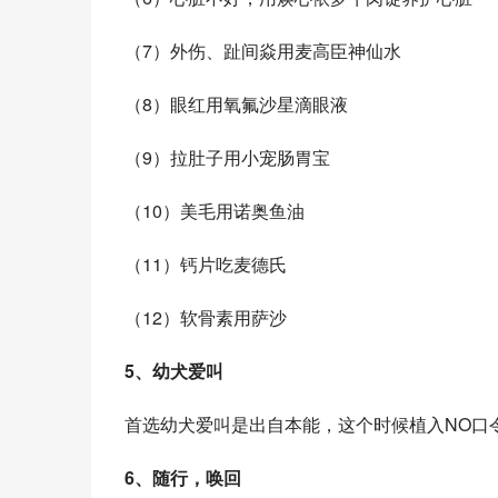
（7）外伤、趾间焱用麦高臣神仙水
（8）眼红用
氧氟沙星滴眼液
（9）拉肚子用小宠肠胃宝
（10）美毛用诺奥鱼油
（11）钙片吃
麦德氏
（12）软骨素用萨沙
5、幼犬爱叫
首选幼犬爱叫是出自本能，这个时候植入NO口
6、随行，唤回