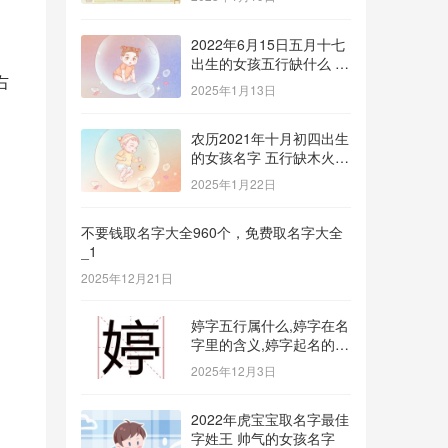
2022年6月15日五月十七
出生的女孩五行缺什么 补
右
金的名字推荐
2025年1月13日
农历2021年十月初四出生
的女孩名字 五行缺木火八
字免费取名
2025年1月22日
不要钱取名字大全960个，免费取名字大全
_1
2025年12月21日
婷字五行属什么,婷字在名
字里的含义,婷字起名的寓
意_1
2025年12月3日
2022年虎宝宝取名字最佳
字姓王 帅气的女孩名字