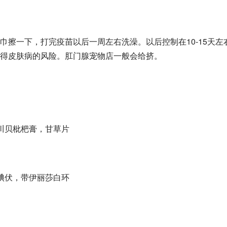
擦一下，打完疫苗以后一周左右洗澡。以后控制在10-15天左
得皮肤病的风险。
肛门腺
宠物店一般会给挤。
川贝枇杷膏，甘草片
碘伏，带伊丽莎白环