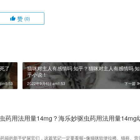
赞
(0)
死了
猫咪对主人有感情吗 知乎？猫咪对主人有感情吗 知
乎小说！
pm5:53
2022年9月6日 am1:53
下一篇
虫药用法用量14mg？海乐妙驱虫药用法用量14mg
药箱的新手铲屎官们，这篇笔记一定要看喔~像猫咪软便拉稀、猫藓、营