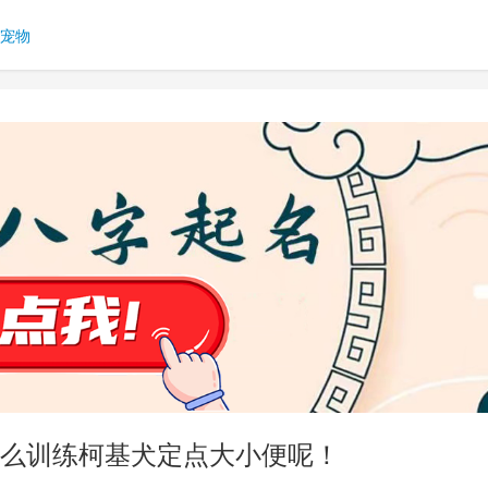
宠物
么训练柯基犬定点大小便呢！