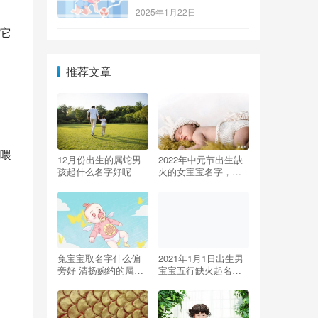
2025年1月22日
它
推荐文章
喂
12月份出生的属蛇男
2022年中元节出生缺
孩起什么名字好呢
火的女宝宝名字，属
虎女孩取名
兔宝宝取名字什么偏
2021年1月1日出生男
旁好 清扬婉约的属兔
宝宝五行缺火起名，
女孩起名
牛年宝宝起名宜用什
么字？