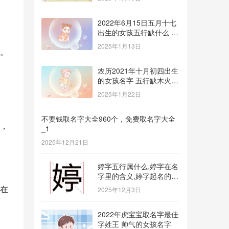
2022年6月15日五月十七
出生的女孩五行缺什么 补
金的名字推荐
2025年1月13日
。
农历2021年十月初四出生
的女孩名字 五行缺木火八
字免费取名
2025年1月22日
不要钱取名字大全960个，免费取名字大全
，
_1
2025年12月21日
婷字五行属什么,婷字在名
字里的含义,婷字起名的寓
意_1
在
2025年12月3日
2022年虎宝宝取名字最佳
字姓王 帅气的女孩名字