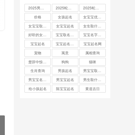
2025男孩取名大全
2025蛇宝宝取名
2025蛇宝宝取名字大全
价格
女孩起名
女宝宝优雅的名字
女宝宝取名大全
女宝宝起名
女生取什么名字
好听的女孩名字2025年蛇宝宝取名
宝宝取名字生辰八字起名
宝宝名字大全男孩
宝宝起名
宝宝起名取名字
宝宝起名网
宠物
寓意
属相查询
楚辞中惊艳的男孩名字
狗狗
猫咪
生肖查询
男孩起名
男宝宝取名大全
男宝宝名字推荐
男宝宝起名
男生取什么名字
给小孩起名
陈宝宝起名
黄道吉日