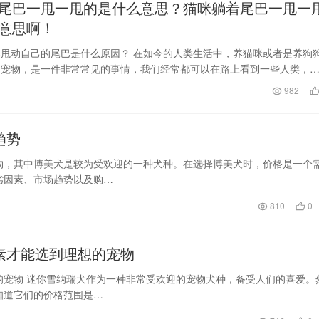
尾巴一甩一甩的是什么意思？猫咪躺着尾巴一甩一
意思啊！
甩动自己的尾巴是什么原因？ 在如今的人类生活中，养猫咪或者是养狗
的宠物，是一件非常常见的事情，我们经常都可以在路上看到一些人类，
遛着狗，或者是用…
982
趋势
物，其中博美犬是较为受欢迎的一种犬种。在选择博美犬时，价格是一个
劣因素、市场趋势以及购…
810
0
素才能选到理想的宠物
的宠物 迷你雪纳瑞犬作为一种非常受欢迎的宠物犬种，备受人们的喜爱。
知道它们的价格范围是…