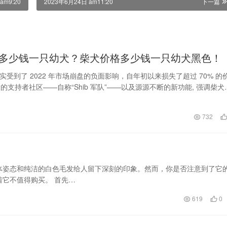
am9:20
2023年6月24日 am11:20
下一篇
多少钱一只幼犬？柴犬价格多少钱一只幼犬黑色！
 确实受到了 2022 年市场崩盘的负面影响，自年初以来损失了超过 70% 的
的支持者社区——自称“Shib 军队”——以及源源不断的新功能, 强调柴犬
日
732
体姿态和纯洁的白色毛发给人留下深刻的印象。然而，你是否注意到了它
它不值得购买。 首先…
619
0