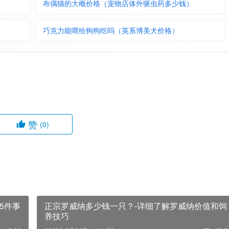
布偶猫的大概价格（宠物店体外驱虫药多少钱）
巧克力能喂给狗狗吃吗（英系博美犬价格）
赞
(0)
5件事
正宗罗威纳多少钱一只？-详细了解罗威纳价值和饲
养技巧