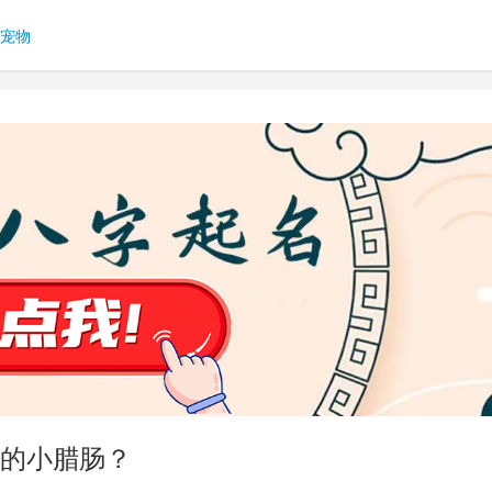
宠物
的小腊肠？