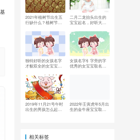
基
2021年植树节出生五
二月二龙抬头出生的
行缺什么？植树节出
宝宝起名，好听大气
生的女孩起名
的名字精选
独特好听的女孩名字
女孩名字钅字旁的字
才貌双全的女宝宝起
优秀的女宝宝取名合
名
集
2019年11月21号午时
2022年壬寅虎年5月出
出生的男孩怎么起名
生的金牛座宝宝取名
字比较好听
大全
相关标签