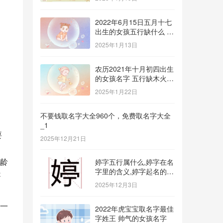
2022年6月15日五月十七
出生的女孩五行缺什么 补
金的名字推荐
2025年1月13日
农历2021年十月初四出生
的女孩名字 五行缺木火八
字免费取名
2025年1月22日
不要钱取名字大全960个，免费取名字大全
_1
要
2025年12月21日
年龄
婷字五行属什么,婷字在名
字里的含义,婷字起名的寓
是
意_1
2025年12月3日
一
2022年虎宝宝取名字最佳
字姓王 帅气的女孩名字