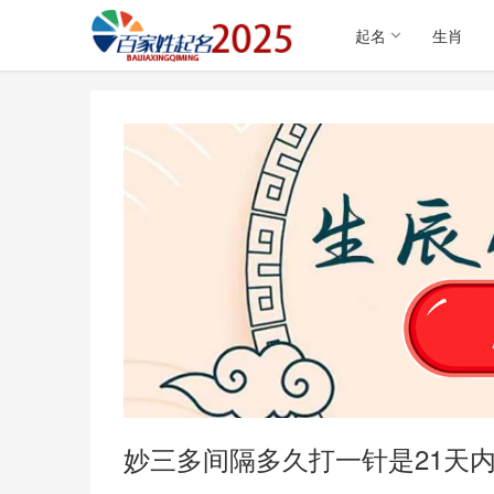
起名
生肖
妙三多间隔多久打一针是21天