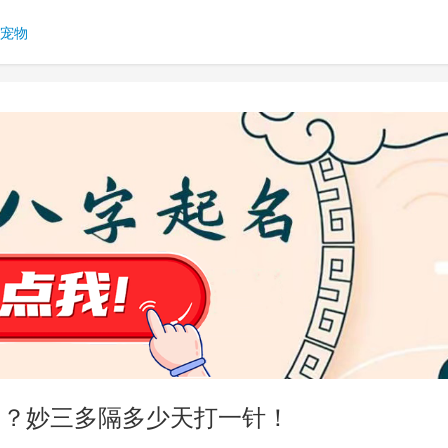
宠物
内？妙三多隔多少天打一针！