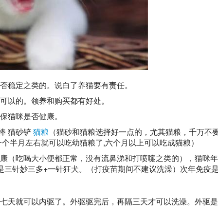
否稳定之类的。说白了养猫要有责任。
可以的。领养和购买都有好处。
保猫咪是否健康。
棒 猫砂铲
猫粮
（猫砂和猫粮选择好一点的，尤其猫粮，千万不
一个半月左右就可以吃幼猫粮了,六个月以上可以吃成猫粮）
都健康（吃喝大小便都正常，没有流鼻涕和打喷嚏之类的），猫咪
是三针
妙三多
+一针狂犬。（打疫苗期间不建议洗澡）次年免疫
七天就可以内驱了。外驱驱完后，再隔三天才可以洗澡。外驱是