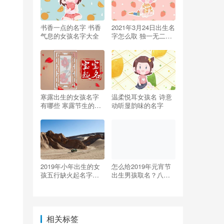
书香一点的名字 书香
2021年3月24日出生名
气息的女孩名字大全
字怎么取 独一无二的
名字
寒露出生的女孩名字
温柔悦耳女孩名 诗意
有哪些 寒露节生的女
动听显韵味的名字
宝宝起什么名字
2019年小年出生的女
怎么给2019年元宵节
孩五行缺火起名字大
出生男孩取名？八字
全
起名
相关标签