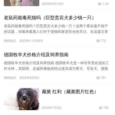
2023年5月16日
1.1K
老鼠药能毒死猫吗（巨型贵宾犬多少钱一只）
老鼠药能毒死猫吗？巨型贵宾犬多少钱一只？这两个看似毫不相干
的话题，却都承载着人们对于宠物和家居安全的关注。在这篇文章
中，我们将深入探讨老鼠药对猫咪的危害，解答狗主们关心的巨型
狗狗知识
2023年11月29日
772
贵宾犬…
德国牧羊犬价格介绍及饲养指南
德国牧羊犬价格介绍及饲养指南 德国牧羊犬是一种非常受欢迎的工
作犬种，其聪明、忠诚和勇敢的特点使其成为警犬、导盲犬、搜救
犬等方面的理想选择。本文将介绍德国牧羊犬的价格范围及一些养
狗狗知识
2023年8月6日
791
护指…
藏獒 红利（藏獒图片红色）
2022年7月3日
733