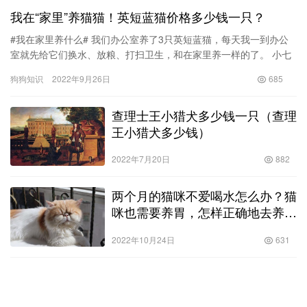
我在“家里”养猫猫！英短蓝猫价格多少钱一只？
#我在家里养什么# 我们办公室养了3只英短蓝猫，每天我一到办公
室就先给它们换水、放粮、打扫卫生，和在家里养一样的了。 小七
是第一个猫宝，后来元宝和团子也加入进来啦，小七很活泼，一
狗狗知识
2022年9月26日
685
看…
查理士王小猎犬多少钱一只（查理
王小猎犬多少钱）
2022年7月20日
882
两个月的猫咪不爱喝水怎么办？猫
咪也需要养胃，怎样正确地去养胃
呢？！
2022年10月24日
631