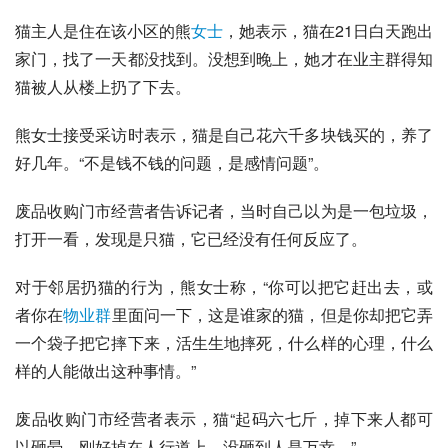
猫主人是住在该小区的熊
女士
，她表示，猫在21日白天跑出
家门，找了一天都没找到。没想到晚上，她才在业主群得知
猫被人从楼上扔了下去。
熊女士接受采访时表示，猫是自己花六千多块钱买的，养了
好几年。“不是钱不钱的问题，是感情问题”。
废品收购门市经营者告诉记者，当时自己以为是一包垃圾，
打开一看，发现是只猫，它已经没有任何反应了。
对于邻居扔猫的行为，熊女士称，“你可以把它赶出去，或
者你在
物业群
里面问一下，这是谁家的猫，但是你却把它弄
一个袋子把它摔下来，活生生地摔死，什么样的心理，什么
样的人能做出这种事情。”
废品收购门市经营者表示，猫“起码六七斤，掉下来人都可
以砸晕，刚好掉在人行道上，没砸到人是万幸。”