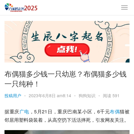
布偶猫多少钱一只幼崽？布偶猫多少钱
一只纯种！
投稿用户
•
2023年6月8日 am8:14
•
狗狗知识
•
阅读 591
据重庆
广电
，5月21日，重庆
巴南
某小区，6千元
布偶
猫
被
邻居用塑料袋装着，从高空扔下活活摔死，引发网友关注。