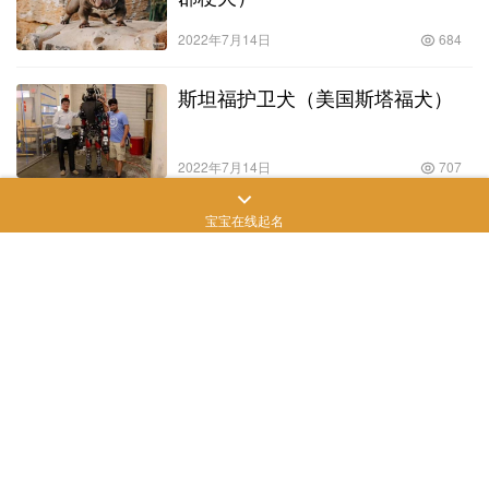
2022年7月14日
684
斯坦福护卫犬（美国斯塔福犬）
2022年7月14日
707
宝宝在线起名
配种和人工授精的区别（配种后母
猪什么方法判断配种成功）
2022年6月5日
750
泰迪多大算是成犬啊（泰迪狗多大
算成年狗）
2022年7月1日
839
法国斗牛犬多少钱一只_纯种法国