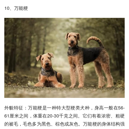
10、万能梗
外貌特征：
万能梗
是一种特大型梗类犬种，身高一般在56-
61厘米之间，体重在20-30千克之间。它们有着浓密、粗硬
的被毛，毛色多为黑色、棕色或灰色。万能梗的身体结构强