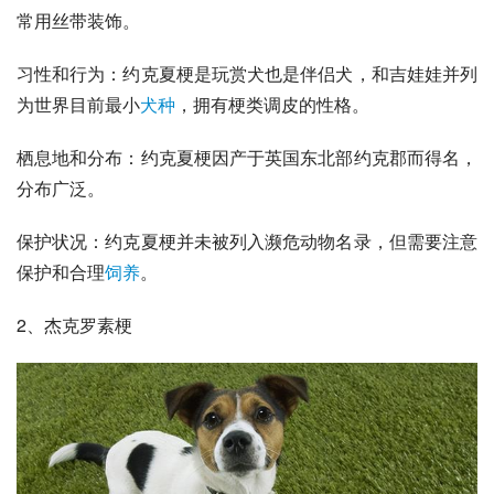
常用丝带装饰。
习性和行为：约克夏梗是
玩赏犬
也是
伴侣犬
，和
吉娃娃
并列
为世界目前最小
犬种
，拥有梗类调皮的性格。
栖息地和分布：约克夏梗因产于英国东北部
约克郡
而得名，
分布广泛。
保护状况：约克夏梗并未被列入濒危动物名录，但需要注意
保护和合理
饲养
。
2、
杰克罗素梗