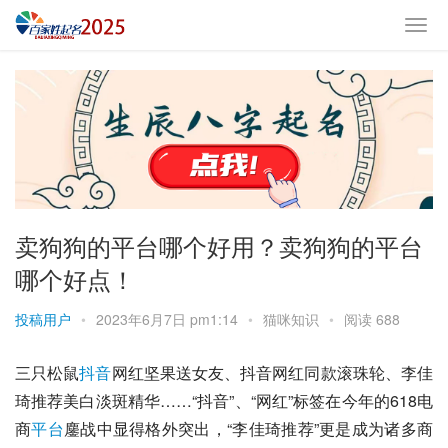
卖狗狗的平台哪个好用？卖狗狗的平台
哪个好点！
投稿用户
•
2023年6月7日 pm1:14
•
猫咪知识
•
阅读 688
三只松鼠
抖音
网红坚果送女友、抖音网红同款滚珠轮、
李佳
琦
推荐美白淡斑精华……“抖音”、“网红”标签在今年的618电
商
平台
鏖战中显得格外突出，“李佳琦推荐”更是成为诸多商