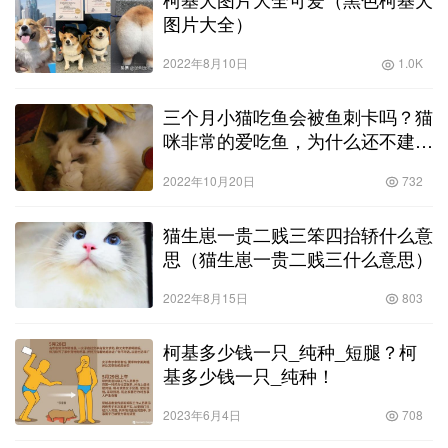
图片大全）
2022年8月10日
1.0K
三个月小猫吃鱼会被鱼刺卡吗？猫
咪非常的爱吃鱼，为什么还不建议
它们吃生鱼？！
2022年10月20日
732
猫生崽一贵二贱三笨四抬轿什么意
思（猫生崽一贵二贱三什么意思）
2022年8月15日
803
柯基多少钱一只_纯种_短腿？柯
基多少钱一只_纯种！
2023年6月4日
708