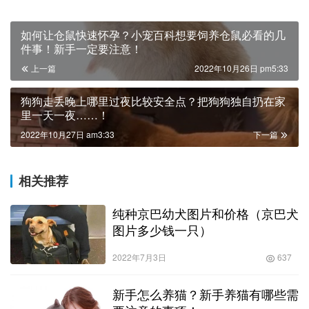
如何让仓鼠快速怀孕？小宠百科想要饲养仓鼠必看的几
件事！新手一定要注意！
上一篇
2022年10月26日 pm5:33
狗狗走丢晚上哪里过夜比较安全点？把狗狗独自扔在家
里一天一夜……！
2022年10月27日 am3:33
下一篇
相关推荐
纯种京巴幼犬图片和价格（京巴犬
图片多少钱一只）
2022年7月3日
637
新手怎么养猫？新手养猫有哪些需