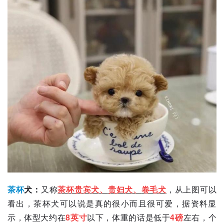
茶杯
犬
：
又称
茶杯贵宾犬
、
贵妇犬
、
卷毛犬
，从上图可以
看出，茶杯犬可以说是真的很小而且很可爱，据资料显
示，体型大约在
8英寸
以下，体重的话是低于
4磅
左右，个