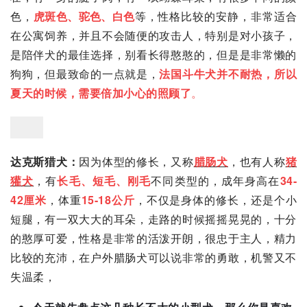
色，
虎斑色、驼色、白色
等，性格比较的安静，非常适合
在公寓饲养，并且不会随便的攻击人，特别是对小孩子，
是陪伴犬的最佳选择，别看长得憨憨的，但是是非常懒的
狗狗，但最致命的一点就是，
法国斗牛犬并不耐热，所以
夏天的时候，需要倍加小心的照顾了
。
达克斯猎犬
：
因为体型的修长，又称
腊肠犬
，也有人称
猪
獾
犬
，有
长毛、短毛、刚毛
不同类型的，成年身高在
34-
42厘米
，体重
15-18公斤
，不仅是身体的修长，还是个小
短腿，有一双大大的耳朵，走路的时候摇摇晃晃的，十分
的憨厚可爱，性格是非常的活泼开朗，很忠于主人，精力
比较的充沛，在户外腊肠犬可以说非常的勇敢，机警又不
失温柔，