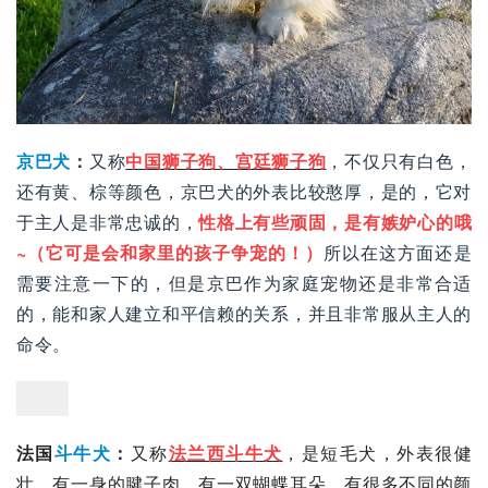
京巴犬
：
又称
中国狮子狗
、宫廷
狮子狗
，不仅只有白色，
还有黄、棕等颜色，京巴犬的外表比较憨厚，是的，它对
于主人是非常忠诚的，
性格上有些顽固，是有嫉妒心的哦
~（它可是会和家里的孩子争宠的！）
所以在这方面还是
需要注意一下的，但是京巴作为家庭宠物还是非常合适
的，能和家人建立和平信赖的关系，并且非常服从主人的
命令。
法国
斗牛犬
：
又称
法兰西斗牛犬
，是短毛犬，外表很健
壮，有一身的腱子肉，有一双蝴蝶耳朵，有很多不同的颜