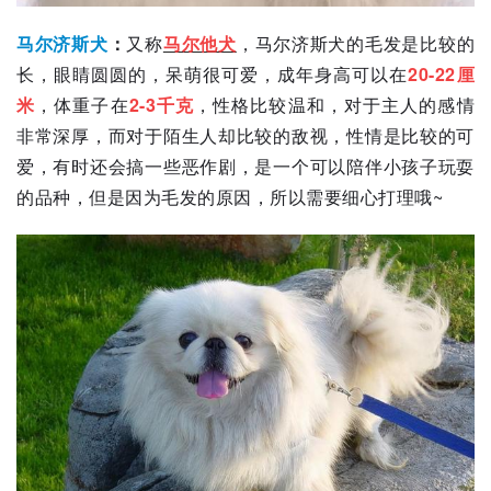
马尔济斯犬
：
又称
马尔他犬
，马尔济斯犬的毛发是比较的
长，眼睛圆圆的，呆萌很可爱，成年身高可以在
20-22厘
米
，体重子在
2-3
千克
，性格比较温和，对于主人的感情
非常深厚，而对于陌生人却比较的敌视，性情是比较的可
爱，有时还会搞一些恶作剧，是一个可以陪伴小孩子玩耍
的品种，但是因为毛发的原因，所以需要细心打理哦~