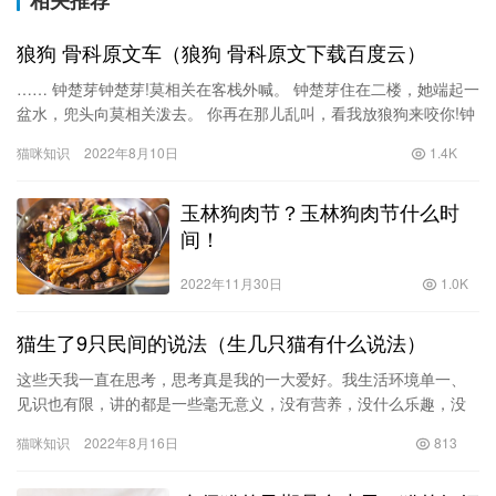
相关推荐
狼狗 骨科原文车（狼狗 骨科原文下载百度云）
…… 钟楚芽钟楚芽!莫相关在客栈外喊。 钟楚芽住在二楼，她端起一
盆水，兜头向莫相关泼去。 你再在那儿乱叫，看我放狼狗来咬你!钟
楚芽盯着楼下被泼了个落汤鸡的莫相关说。 咦，钟楚芽，你…
猫咪知识
2022年8月10日
1.4K
玉林狗肉节？玉林狗肉节什么时
间！
2022年11月30日
1.0K
猫生了9只民间的说法（生几只猫有什么说法）
这些天我一直在思考，思考真是我的一大爱好。我生活环境单一、
见识也有限，讲的都是一些毫无意义，没有营养，没什么乐趣，没
有给人类带来实际的好处的内容，却还是怎么执着于思考，到底是
猫咪知识
2022年8月16日
813
为了什…