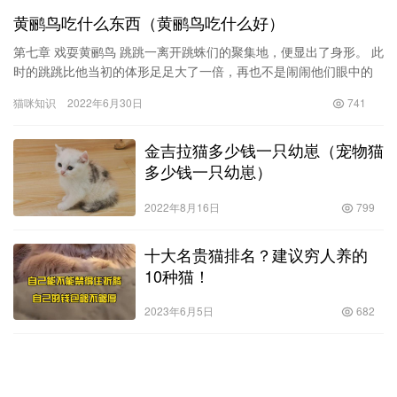
黄鹂鸟吃什么东西（黄鹂鸟吃什么好）
第七章 戏耍黄鹂鸟 跳跳一离开跳蛛们的聚集地，便显出了身形。 此
时的跳跳比他当初的体形足足大了一倍，再也不是闹闹他们眼中的
小不点了。 然而，即便如此，他这个体型相对于沼泽里其他种类…
猫咪知识
2022年6月30日
741
金吉拉猫多少钱一只幼崽（宠物猫
多少钱一只幼崽）
2022年8月16日
799
十大名贵猫排名？建议穷人养的
10种猫！
2023年6月5日
682