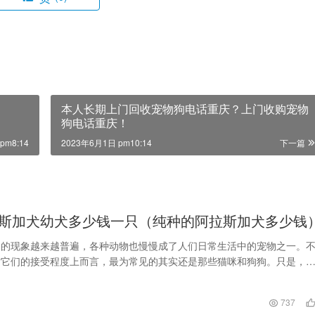
本人长期上门回收宠物狗电话重庆？上门收购宠物
狗电话重庆！
pm8:14
2023年6月1日 pm10:14
下一篇
斯加犬幼犬多少钱一只（纯种的阿拉斯加犬多少钱
物的现象越来越普遍，各种动物也慢慢成了人们日常生活中的宠物之一。
对它们的接受程度上而言，最为常见的其实还是那些猫咪和狗狗。只是，
文明养宠的呼吁越来…
737