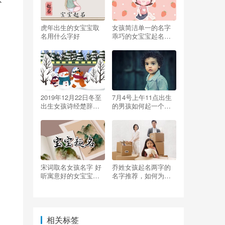
不
虎年出生的女宝宝取
女孩简洁单一的名字
名用什么字好
乖巧的女宝宝起名大
全
2019年12月22日冬至
7月4号上午11点出生
出生女孩诗经楚辞起
的男孩如何起一个合
名大全
适的名字
宋词取名女孩名字 好
乔姓女孩起名两字的
听寓意好的女宝宝名
名字推荐，如何为乔
字
姓女孩起个好名？
相关标签