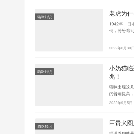
老虎为什
猫咪知识
1942年，
倒，纷纷逃
靠着挖野菜
2022年6月30
小奶猫临
猫咪知识
兆！
猫咪出现这几
的普遍提高
想要饲养一
2022年9月5日
巨贵犬图
猫咪知识
据说养狗能暴