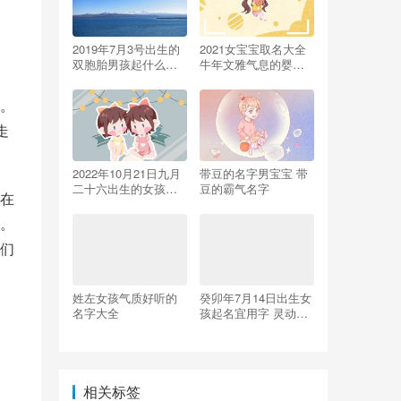
2019年7月3号出生的
2021女宝宝取名大全
双胞胎男孩起什么名
牛年文雅气息的婴儿
字比较好，五行属什
起名
么
。
走
2022年10月21日九月
带豆的名字男宝宝 带
二十六出生的女孩名
豆的霸气名字
在
字 五行不缺怎么取名
。
们
姓左女孩气质好听的
癸卯年7月14日出生女
名字大全
孩起名宜用字 灵动的
女宝宝名字
相关标签