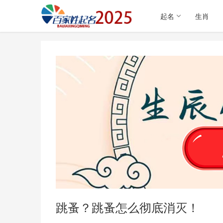
起名
生肖
跳蚤？跳蚤怎么彻底消灭！