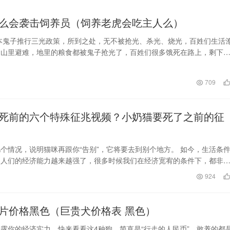
么会袭击饲养员（饲养老虎会吃主人么）
日本鬼子推行三光政策，所到之处，无不被抢光、杀光、烧光，百姓们生活
到山里避难，地里的粮食都被鬼子抢光了，百姓们很多饿死在路上，剩下
、吃树皮艰难度…
日
709
死前的六个特殊征兆视频？小奶猫要死了之前的征
个情况，说明猫咪再跟你“告别”，它将要去到别个地方。 如今，生活条
，人们的经济能力越来越强了，很多时候我们在经济宽宥的条件下，都非
个小宠物，毕竟…
924
片价格黑色（巨贵犬价格表 黑色）
露你的经济实力，快来看看这4种狗，简直是“行走的人民币”，敢养的都