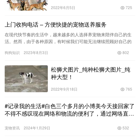
2022年6月5日
725
上门收狗电话 – 方便快捷的宠物送养服务
在现代快节奏的生活中，越来越多的人选择养宠物来陪伴自己的生
活。然而，由于各种原因，有时候我们可能无法继续照顾好自己的
宠物。在这种情况下，寻找一种方便快捷的宠物送养服务就显得尤
狗狗知识
2023年8月3日
802
为重要…
松狮犬图片_纯种松狮犬图片_纯
种大型！
2022年9月18日
765
#记录我的生活#白色三个多月的小博美今天接回家了
不得不感叹现在网络和物流的便利了，通过网络直播
看到有个卖家，人在江苏的一个花鸟市场，通过网络
直播帮你寻找狗，可以选择品种、公母和大小，然后
宠物资讯
2024年1月29日
532
通过宠物物流发送到指定的地方，确实方便，基本上