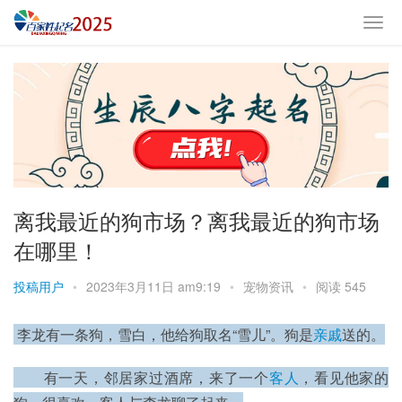
离我最近的狗市场？离我最近的狗市场
在哪里！
投稿用户
•
2023年3月11日 am9:19
•
宠物资讯
•
阅读 545
 李龙有一条狗，雪白，他给狗取名“雪儿”。狗是
亲戚
送的。
　　有一天，邻居家过酒席，来了一个
客人
，看见他家的