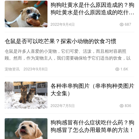
选好下单到手上2天就到了，这是第一次体验网络买
狗狗吐黄水是什么原因造成的？狗
狗。 说一下购买经历，第一次买的是一个很可爱的
狗吐黄水是什么原因造成的吃什么
小博美，路上运输两天，结果到了汽车托运的时候，
药！
一波三折汽车司机一点不负责任，说是下午四点多钟
2022年9月4日
687
到，结果等到6点还没有来电话，自己去车站找了一
个小时，最后联系各方才知道，忘了带下来，最后还
仓鼠是否可以吃芒果？探索小动物的饮食习惯
是去接的，结果因为狗狗太小，回来两天检查发现得
仓鼠是许多人喜爱的小宠物，它们可爱、活泼，而且相对容易照
了细小病毒，最后费心尽力的医治，4天后就没了。
顾。然而，作为宠物主人，我们需要确保给予它们适当的饮食，以
跟网络卖家沟通，还是不方便，根本不包最后又补
确保它们的健康和幸福。在这篇文章中，我们将探讨一个常见的问
500块，重新选购一只狗狗，这次选了一个三个多月
宠物资讯
2023年9月8日
1.6K
题：仓鼠…
快四个月的狗狗，同样2天后到家，最后一段路程还
是很扯淡，汽车站到了也不打电话，最后自己去找了
各种串串狗图片（串串狗种类图片
半个多小时才找到，接回了家。 可能是路上吃的不
大全集）
好，回来后给葡萄糖泡软狗粮后吃的非常香，吃完了
2022年7月5日
836
就开始活蹦乱跳的自己耍。 本次买狗费用：狗狗
1200+检查费290+运费200合计1690元，跟实际上购
狗狗感冒有什么症状吃什么药？狗
买没有便宜多少，而且售后保障还是存在问题。 个
狗感冒了怎么办用最简单的方法！
人总结一下网络买狗存在几个问题： 1、售后没有保
障，比如星期狗之类的，哪怕是你检查了，由于路途