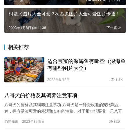
柯基犬图片大全可爱？柯基犬图片大全可爱图片卡通！
2023年1月8日 pm11:38
下一篇
相关推荐
适合宝宝的深海鱼有哪些（深海鱼
有哪些图片大全）
2022年6月2日
1.3K
八哥犬的价格及其饲养注意事项
八哥犬的价格及其饲养注意事项 八哥犬是一种受欢迎的宠物狗品
种，拥有活泼可爱的外观和友好的性格。对于那些想要养一只八哥
犬的人来说，了解它们的价格和饲养注意事项是非常重要的。 一、
狗狗知识
2023年8月5日
829
八哥…