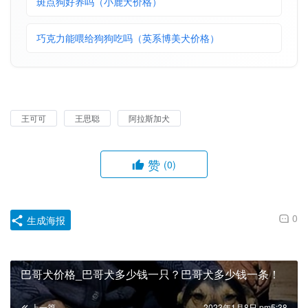
斑点狗好养吗（小鹿犬价格）
巧克力能喂给狗狗吃吗（英系博美犬价格）
王可可
王思聪
阿拉斯加犬
赞
(0)
0
生成海报
巴哥犬价格_巴哥犬多少钱一只？巴哥犬多少钱一条！
上一篇
2023年1月8日 pm5:38