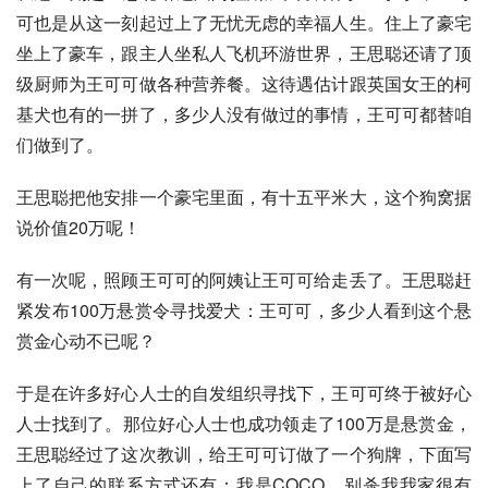
可也是从这一刻起过上了无忧无虑的幸福人生。住上了豪宅
坐上了豪车，跟主人坐私人飞机环游世界，王思聪还请了顶
级厨师为王可可做各种营养餐。这待遇估计跟
英国女王
的柯
基犬也有的一拼了，多少人没有做过的事情，王可可都替咱
们做到了。
王思聪把他安排一个豪宅里面，有十五平米大，这个狗窝据
说价值20万呢！
有一次呢，照顾王可可的阿姨让王可可给走丢了。王思聪赶
紧发布100万悬赏令寻找爱犬：王可可，多少人看到这个悬
赏金心动不已呢？
于是在许多好心人士的自发组织寻找下，王可可终于被好心
人士找到了。那位好心人士也成功领走了100万是悬赏金，
王思聪经过了这次教训，给王可可订做了一个狗牌，下面写
上了自己的联系方式还有：我是COCO，别杀我我家很有