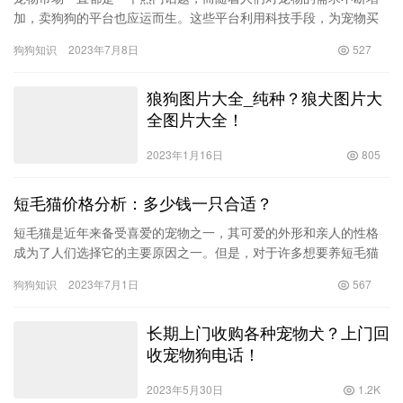
加，卖狗狗的平台也应运而生。这些平台利用科技手段，为宠物买
家和卖家提供了相互交流和购买的渠道，大大便利了交易过程。 在
狗狗知识
2023年7月8日
527
这些…
狼狗图片大全_纯种？狼犬图片大
全图片大全！
2023年1月16日
805
短毛猫价格分析：多少钱一只合适？
短毛猫是近年来备受喜爱的宠物之一，其可爱的外形和亲人的性格
成为了人们选择它的主要原因之一。但是，对于许多想要养短毛猫
的人来说，他们常常会遇到一个问题：短毛猫价格到底应该是多
狗狗知识
2023年7月1日
567
少？ 那…
长期上门收购各种宠物犬？上门回
收宠物狗电话！
2023年5月30日
1.2K