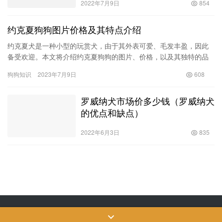
2022年7月9日
854
约克夏狗狗图片价格及其特点介绍
约克夏犬是一种小型的玩赏犬，由于其外表可爱、毛发丰盈，因此
备受欢迎。本文将介绍约克夏狗狗的图片、价格，以及其独特的品
种特点。 一、约克夏狗狗的图片 如果你想要养一只约克夏狗狗，那
狗狗知识
2023年7月9日
608
么…
罗威纳犬市场价多少钱（罗威纳犬
的优点和缺点）
2022年6月3日
835
Copyright © 飒飒宠物生活 版权所有
SiteMap
网站地图
苏ICP备2022024906
号-3