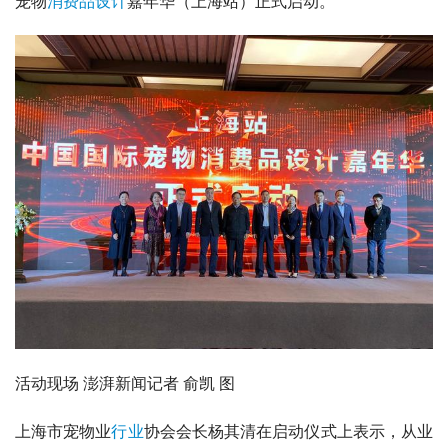
宠物
消费品
设计
嘉年华（上海站）正式启动。
活动现场 
澎湃新闻
记者 俞凯 图
上海市宠物业
行业
协会会长杨其清在启动仪式上表示，从业