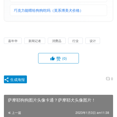
巧克力能喂给狗狗吃吗（英系博美犬价格）
嘉年华
新闻记者
消费品
行业
设计
赞
(0)
0
生成海报
萨摩耶狗狗图片头像卡通？萨摩耶犬头像图片！
上一篇
2023年1月3日 am11:38