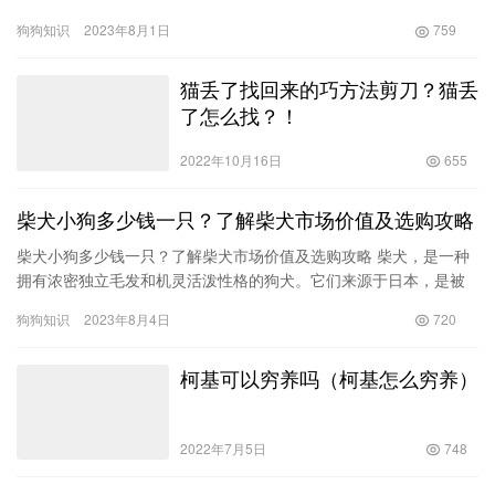
是在家庭中作为伴侣动物，还是在展览中作为参赛猫，美短猫都备
狗狗知识
2023年8月1日
759
受青…
猫丢了找回来的巧方法剪刀？猫丢
了怎么找？！
2022年10月16日
655
柴犬小狗多少钱一只？了解柴犬市场价值及选购攻略
柴犬小狗多少钱一只？了解柴犬市场价值及选购攻略 柴犬，是一种
拥有浓密独立毛发和机灵活泼性格的狗犬。它们来源于日本，是被
广泛认可和喜爱的犬种之一。由于其可爱的外貌和聪明的品质，柴
狗狗知识
2023年8月4日
720
犬近…
柯基可以穷养吗（柯基怎么穷养）
2022年7月5日
748