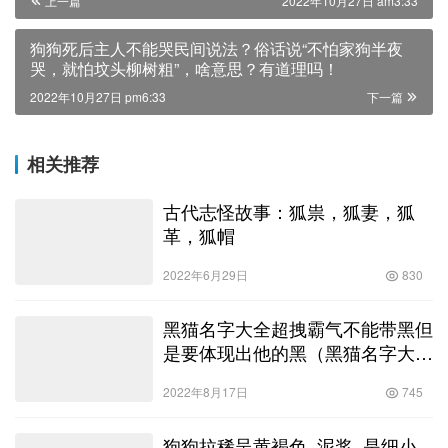
上一篇
2022年10月27日 am3:33
狗狗死后主人不能哭民间说法？俗话说“不怕家狗半夜
哭，就怕坟头柳树粗”，啥意思？有道理吗！
2022年10月27日 pm6:33
下一篇
相关推荐
古代志怪故事：狐祟，狐妻，狐
革，狐帽
2022年6月29日
830
黑猫名字大全超拽霸气不能带黑但
是要体现出他的黑（黑猫名字大全
超拽霸气英文）
2022年8月17日
745
狗狗拉稀呈黄褐色_泥浆_是细小