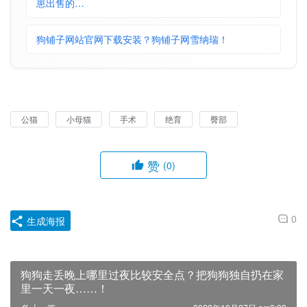
崽出售的…
狗铺子网站官网下载安装？狗铺子网雪纳瑞！
公猫
小母猫
手术
绝育
臀部
赞
(0)
0
生成海报
狗狗走丢晚上哪里过夜比较安全点？把狗狗独自扔在家
里一天一夜……！