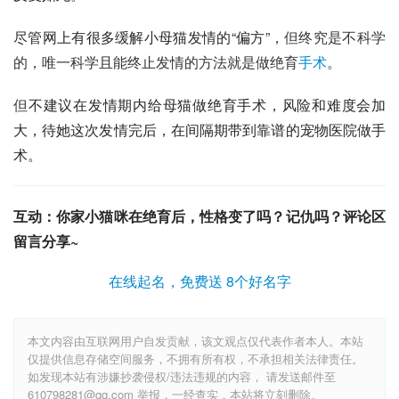
尽管网上有很多缓解小母猫发情的“偏方”
，但终究是不科学
的，唯一科学且能终止发情的方法就是做绝育
手术
。
但
不建议在发情期内给母猫做绝育手术，风险和难度会加
大，待她这次发情完后，在间隔期带到靠谱的
宠物医院
做手
术。
互动：你家小猫咪在绝育后，性格变了吗？记仇吗？评论区
留言分享~
在线起名，免费送 8个好名字
本文内容由互联网用户自发贡献，该文观点仅代表作者本人。本站
仅提供信息存储空间服务，不拥有所有权，不承担相关法律责任。
如发现本站有涉嫌抄袭侵权/违法违规的内容， 请发送邮件至
610798281@qq.com 举报，一经查实，本站将立刻删除。