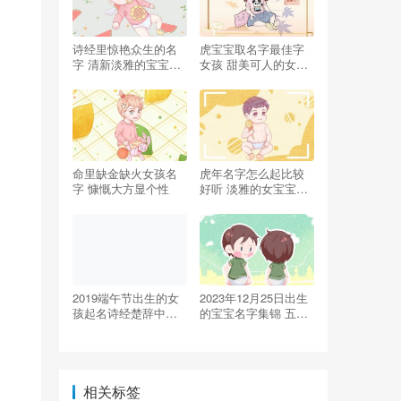
诗经里惊艳众生的名
虎宝宝取名字最佳字
字 清新淡雅的宝宝起
女孩 甜美可人的女生
名
名字精选推荐
命里缺金缺火女孩名
虎年名字怎么起比较
字 慷慨大方显个性
好听 淡雅的女宝宝起
名大全
2019端午节出生的女
2023年12月25日出生
孩起名诗经楚辞中最
的宝宝名字集锦 五行
唯美的名字！
缺金火女孩起名用字
推荐
相关标签