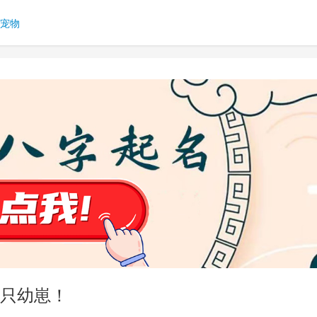
宠物
只幼崽！