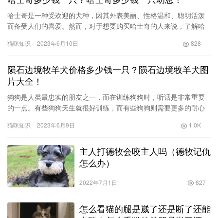
哈士奇是一种受欢迎的犬种，因其外表美丽、性格温和、聪明活泼
而备受人们的喜爱。然而，对于想要购买哈士奇的人来说，了解哈
士奇价格的因素及市场行情是必不可少的。本文将详细介绍哈士奇
猫咪知识
2023年6月10日
828
的价格…
陨石边境牧羊犬价格多少钱一只？陨石边境牧羊犬图
片大全！
狗狗是人类最忠实的朋友之一，而在训练狗狗时，听话是非常重要
的一点。有些狗狗天生就很好训练，而有些狗狗则需要更多的耐心
和时间。在这里，我们将为您列出十大最听话的狗狗品种排名。 1.
猫咪知识
2023年6月9日
1.0K
…
主人打德牧会咬主人吗（德牧记仇
怎么办）
2022年7月1日
827
怎么看猫的腿是崴了还是断了还能