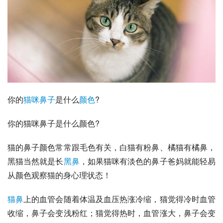
你的
猫咪
鼻子
是什么
颜色
?
你的猫咪鼻子是什么颜色?
猫的鼻子颜色常常跟毛色有关，
白猫
有粉鼻、
橘猫
有橘鼻，
黑猫当然就是长
黑鼻
，如果猫咪有淡色的鼻子爸妈就能轻易
从颜色观察猫的身心理状态！
猫鼻
上的血管会随着体温及血压热涨冷缩，猫觉得冷时血管
收缩，鼻子会变浅粉红；猫觉得热时，血管涨大，鼻子会变