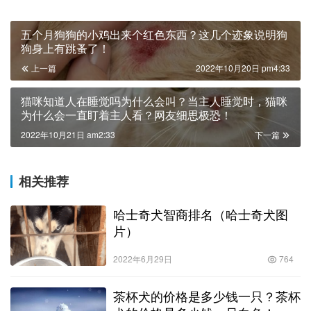
五个月狗狗的小鸡出来个红色东西？这几个迹象说明狗
狗身上有跳蚤了！
上一篇
2022年10月20日 pm4:33
猫咪知道人在睡觉吗为什么会叫？当主人睡觉时，猫咪
为什么会一直盯着主人看？网友细思极恐！
2022年10月21日 am2:33
下一篇
相关推荐
哈士奇犬智商排名（哈士奇犬图
片）
2022年6月29日
764
茶杯犬的价格是多少钱一只？茶杯