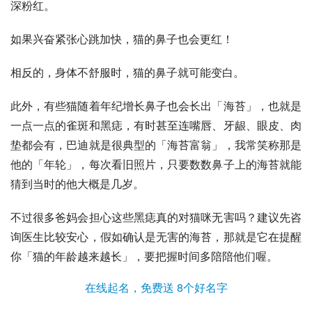
深粉红。
如果兴奋紧张心跳加快，猫的鼻子也会更红！
相反的，身体不舒服时，猫的鼻子就可能变白。
此外，有些猫随着年纪增长鼻子也会长出「海苔」，也就是
一点一点的雀斑和
黑痣
，有时甚至连嘴唇、牙龈、眼皮、肉
垫都会有，巴迪就是很典型的「海苔富翁」，我常笑称那是
他的「年轮」，每次看旧照片，只要数数鼻子上的海苔就能
猜到当时的他大概是几岁。
不过很多爸妈会担心这些黑痣真的对猫咪无害吗？建议先咨
询医生比较安心，假如确认是无害的海苔，那就是它在提醒
你「猫的年龄越来越长」，要把握时间多陪陪他们喔。
在线起名，免费送 8个好名字