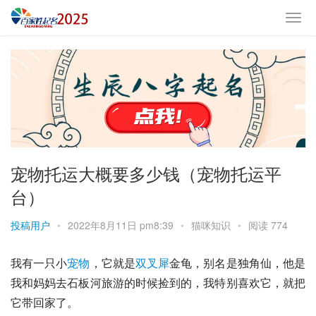
宠物托运大概要多少钱（宠物托运平
台）
投稿用户
•
2022年8月11日 pm8:39
•
猫咪知识
•
阅读 774
我有一只小
宠物
，它就是
双叉犀
金龟
，别名是
独角仙
，他是
我和妈妈去
石板河
旅游的时候捡到的，我特别喜欢它，就把
它带回家了。