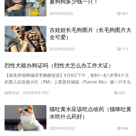
夏狗狗多少钱一只！
2023年6月8日
661
吉娃娃长毛狗图片（长毛狗图片大
全可爱）
2022年6月29日
711
烈性犬能办狗证吗（烈性犬怎么办工作犬证）
【南美侨报网编译李糖糖报道】8月8日下午，智利一名1岁零4个月
的婴儿在首都大区（RM）上普恩特城镇（Puente Alto）被一只牛头
梗犬袭击后受伤。为预防此类事件发生，智利内政部…
猫咪知识
2022年8月16日
693
猫吐黄水应该吃点啥药（猫咪吐黄
水吃什么药好）
2022年6月30日
644