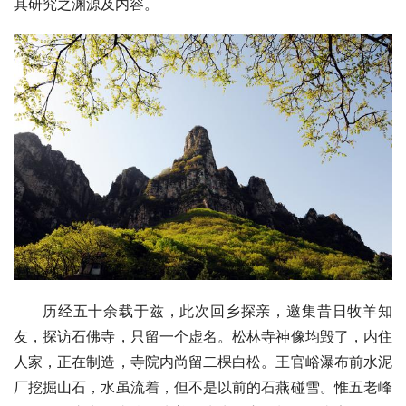
其研究之渊源及内容。
历经五十余载于兹，此次回乡探亲，邀集昔日牧羊知
友，探访石佛寺，只留一个虚名。松林寺神像均毁了，内住
人家，正在制造，寺院内尚留二棵
白松
。王官峪瀑布前水泥
厂挖掘山石，水虽流着，但不是以前的石燕碰雪。惟五老峰