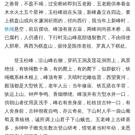
之善骨，不盈不竭，过安桥岭即到五老殿，五老殿供奉着金
木水火土五个星神，玉柱峰就在头顶，新峰矗立在四边。要
上棋盘山或向水濂洞祈雨的，径向西行，我当年上新峰时，
铁绳
悬空，前后摆动。峰顶有座古庙，两峰间尚搭木桥，虽
已腐朽，人仍通行。下行时见山峰底部缝裂数尺，不由得使
人胆寒。再西为棋盘山，据传是陈抟老祖、罗真人下棋处。
登玉柱峰，沿山峰右侧，穿药王洞及莲花洞而上，风景
绝佳，有铁绳数十条，有的爬上，有的爬下，似群蚁行，铁
绳概系林木根上，峰顶奇寒，天晴时北瞰临晋，西望
黄河
，
殿顶都是大型铁瓦，老年人云：当年修庙、铁瓦搭在羊背，
驮运上山。钟声争鸣、香烟缭绕。峰顶并有方型水井一口，
供朝山者仗用及洗手，峰右有舍身崖，松枝挂古钟一口，有
人舍身前，古钟彻夜自鸣，亦云奇矣。下山时人手一袋
山葡
萄
及青核桃，诚所调上山君子下山贼也。五老峰上古碑甚
多，乡绅申子瞻先生数次登山研考，惜笔者当时年幼，未悉