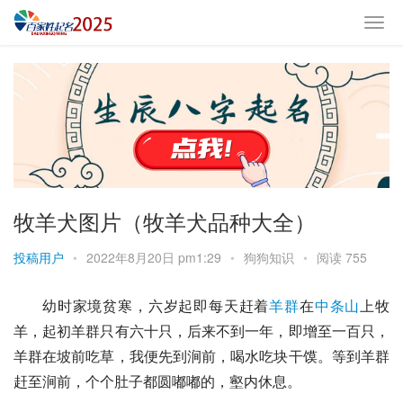
牧羊犬图片（牧羊犬品种大全）
投稿用户
•
2022年8月20日 pm1:29
•
狗狗知识
•
阅读 755
幼时家境贫寒，六岁起即每天赶着
羊群
在
中条山
上牧
羊，起初羊群只有六十只，后来不到一年，即增至一百只，
羊群在坡前吃草，我便先到涧前，喝水吃块干馍。等到羊群
赶至涧前，个个肚子都圆嘟嘟的，壑内休息。