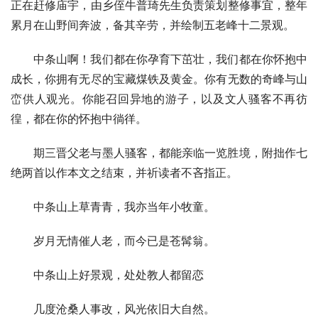
正在赶修庙宇，由乡侄牛普琦先生负责策划整修事宜，整年
累月在山野间奔波，备其辛劳，并绘制五老峰十二景观。
中条山啊！我们都在你孕育下茁壮，我们都在你怀抱中
成长，你拥有无尽的宝藏煤铁及黄金。你有无数的奇峰与山
峦供人观光。你能召回异地的游子，以及文人骚客不再彷
徨，都在你的怀抱中徜徉。
期
三晋
父老与墨人骚客，都能亲临一览胜境，附拙作七
绝两首以作本文之结束，并祈读者不吝指正。
中条山上草青青，我亦当年小牧童。
岁月无情催人老，而今已是苍髯翁。
中条山上好景观，处处教人都留恋
几度沧桑人事改，风光依旧大自然。