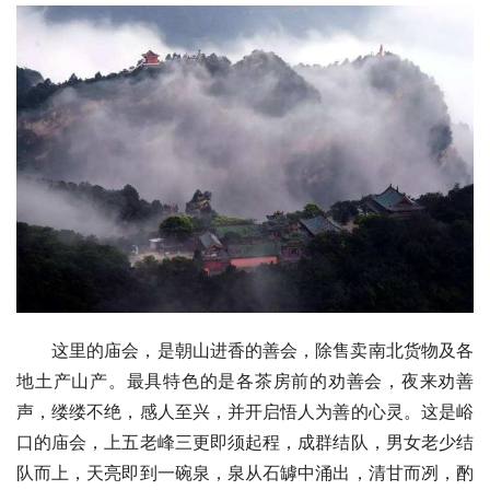
这里的
庙会
，是朝山进香的善会，除售卖南北货物及各
地土产山产。最具特色的是各茶房前的劝善会，夜来劝善
声，缕缕不绝，感人至兴，并开启悟人为善的心灵。这是峪
口的庙会，上五老峰三更即须起程，成群结队，男女老少结
队而上，天亮即到一碗泉，泉从石罅中涌出，清甘而冽，酌