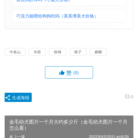
巧克力能喂给狗狗吃吗（英系博美犬价格）
中条山
羊群
铁绳
铢子
麻鞭
赞
(0)
0
生成海报
金毛幼犬图片一个月大约多少斤（金毛幼犬图片一个月
怎么看）
上一篇
2022年8月20日 am9:29