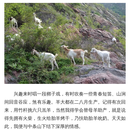
兴趣来时唱一段
梆子戏
，有时吹奏一些青春
短笛
、山涧
间回音谷应，煞有乐趣。羊大都在二八月生产。记得有次回
来，用竹杆挑六只羔羊，当然我得学会替母羊助产，就是说
得先拥有火柴，生火给胎羊烤干，乃扶助胎羊吮奶。天天如
此，我便与中条山下结下深厚的情感。