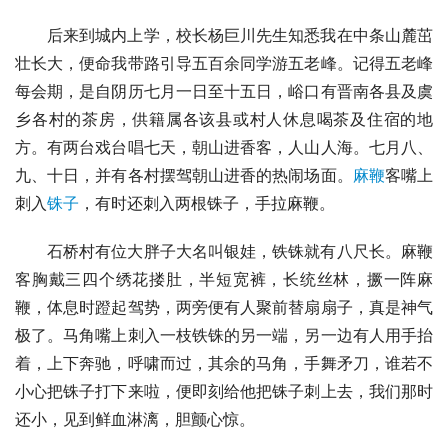
后来到城内上学，校长杨巨川先生知悉我在中条山麓茁
壮长大，便命我带路引导五百余同学游
五老峰
。记得五老峰
每会期，是自阴历七月一日至十五日，峪口有晋南各县及
虞
乡
各村的茶房，供籍属各该县或村人休息喝茶及住宿的地
方。有两台戏台唱七天，朝山进香客，人山人海。七月八、
九、十日，并有各村摆驾朝山进香的热闹场面。
麻鞭
客嘴上
刺入
铢子
，有时还刺入两根铢子，手拉麻鞭。
石桥村有位大胖子大名叫银娃，铁铢就有八尺长。麻鞭
客胸戴三四个绣花搂肚，半短宽裤，长统丝林，撅一阵麻
鞭，体息时蹬起驾势，两旁便有人聚前替扇扇子，真是神气
极了。马角嘴上刺入一枝铁铢的另一端，另一边有人用手抬
着，上下奔驰，呼啸而过，其余的马角，手舞矛刀，谁若不
小心把铢子打下来啦，便即刻给他把铢子刺上去，我们那时
还小，见到鲜血淋漓，胆颤心惊。