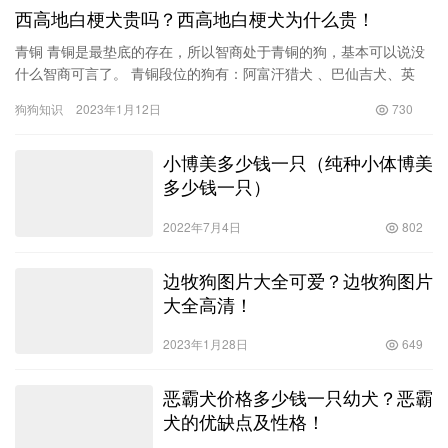
西高地白梗犬贵吗？西高地白梗犬为什么贵！
青铜 青铜是最垫底的存在，所以智商处于青铜的狗，基本可以说没
什么智商可言了。 青铜段位的狗有：阿富汗猎犬 、巴仙吉犬、英
斗、寻血猎犬、松狮犬、苏俄猎狼犬 、北京犬、比格犬、巴吉度
狗狗知识
2023年1月12日
730
犬…
小博美多少钱一只（纯种小体博美
多少钱一只）
2022年7月4日
802
边牧狗图片大全可爱？边牧狗图片
大全高清！
2023年1月28日
649
恶霸犬价格多少钱一只幼犬？恶霸
犬的优缺点及性格！