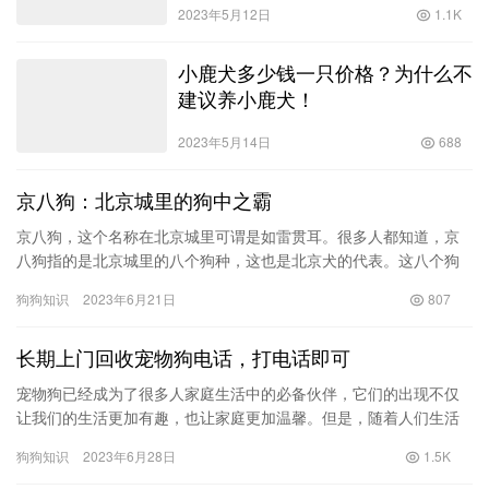
2023年5月12日
1.1K
小鹿犬多少钱一只价格？为什么不
建议养小鹿犬！
2023年5月14日
688
京八狗：北京城里的狗中之霸
京八狗，这个名称在北京城里可谓是如雷贯耳。很多人都知道，京
八狗指的是北京城里的八个狗种，这也是北京犬的代表。这八个狗
种分别是：京巴、京旺、京杜、京深、京牧、京赛、京粤、京德。
狗狗知识
2023年6月21日
807
这八个…
长期上门回收宠物狗电话，打电话即可
宠物狗已经成为了很多人家庭生活中的必备伙伴，它们的出现不仅
让我们的生活更加有趣，也让家庭更加温馨。但是，随着人们生活
水平的提高，对狗的要求也更加严格，如果不符合自己的要求，甚
狗狗知识
2023年6月28日
1.5K
至不少…