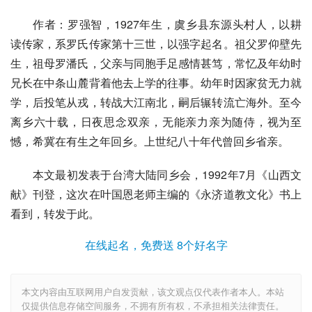
作者：罗强智，1927年生，虞乡县东源头村人，以耕
读传家，系罗氏传家第十三世，以强字起名。祖父罗仰壁先
生，祖母罗潘氏，父亲与同胞手足感情甚笃，常忆及年幼时
兄长在中条山麓背着他去上学的往事。幼年时因家贫无力就
学，后投笔从戎，转战大江南北，嗣后辗转流亡海外。至今
离乡六十载，日夜思念双亲，无能亲力亲为随侍，视为至
憾，希冀在有生之年回乡。上世纪八十年代曾回乡省亲。
本文最初发表于台湾大陆同乡会，1992年7月《山西文
献》刊登，这次在叶国恩老师主编的《永济道教文化》书上
看到，转发于此。
在线起名，免费送 8个好名字
本文内容由互联网用户自发贡献，该文观点仅代表作者本人。本站
仅提供信息存储空间服务，不拥有所有权，不承担相关法律责任。