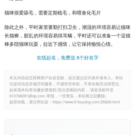
猫咪很爱舔毛，需要定期梳毛，和喂食化毛片
除此之外，平时家里要勤打扫卫生，潮湿的环境容易让猫咪
长
猫癣
，脏乱的环境容易得
耳螨
，平时还可以准备一个
逗猫
棒
多陪猫咪玩耍，拉近下感情，让它保持愉悦心情。
在线起名，免费送 8个好名字
本文内容由互联网用户自发贡献，该文观点仅代表作者本人。本站
仅提供信息存储空间服务，不拥有所有权，不承担相关法律责任。
如发现本站有涉嫌抄袭侵权/违法违规的内容， 请发送邮件至
610798281@qq.com 举报，一经查实，本站将立刻删除。
如若转载，请注明出处：https://www.51buydog.com/25929.html