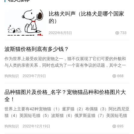
比格犬叫声（比格犬是哪个国家
的）
2022年6月5日
733
波斯猫价格到底有多少钱？
作为世界上最受欢迎的宠物之一，猫不仅展现了它们可爱的外貌和
与人类的亲密关系，同时也成为了一个富有争议的话题，其中之一
就是关于波斯猫的价格。波斯猫作为最受欢迎的家猫品种之一，它
狗狗知识
2023年7月9日
668
们具有…
品种猫图片及价格_名字？宠物猫品种和价格图片大
全！
世界上主要有42种宠物猫（1）暹罗猫（2）布偶猫（3）阿比西尼亚
猫（4）英国短毛猫（5）波斯猫（6）俄罗斯蓝猫（7）美国短毛猫
（美短）（8）异国短毛猫（加菲猫）（9）挪威森林猫（1…
狗狗知识
2022年12月19日
695