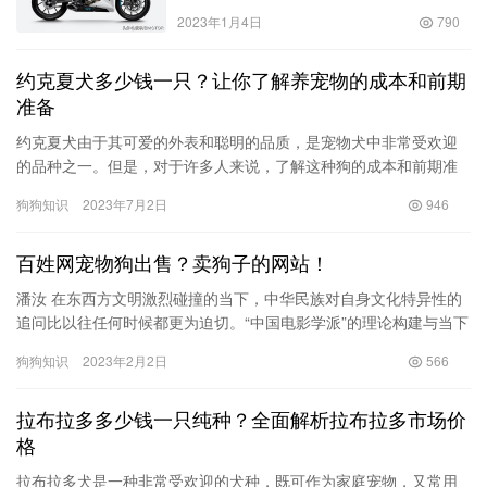
2023年1月4日
790
约克夏犬多少钱一只？让你了解养宠物的成本和前期
准备
约克夏犬由于其可爱的外表和聪明的品质，是宠物犬中非常受欢迎
的品种之一。但是，对于许多人来说，了解这种狗的成本和前期准
备是很重要的。本文将详细介绍有关约克夏犬的基本信息，以及购
狗狗知识
2023年7月2日
946
买一只…
百姓网宠物狗出售？卖狗子的网站！
潘汝 在东西方文明激烈碰撞的当下，中华民族对自身文化特异性的
追问比以往任何时候都更为迫切。“中国电影学派”的理论构建与当下
中国电影对民族化品格的实践探索，都是这种追问在电影领域的
狗狗知识
2023年2月2日
566
体…
拉布拉多多少钱一只纯种？全面解析拉布拉多市场价
格
拉布拉多犬是一种非常受欢迎的犬种，既可作为家庭宠物，又常用