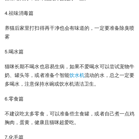
4.祛味消毒篇
养猫后家里打扫得再干净也会有味道的，一定要准备除臭喷
雾
5.喝水篇
猫咪长期不喝水也容易生病，如果不爱喝水可以尝试宠物牛
奶、罐头等，或者准备个
智能
饮水机
流动的水，总之一定要
多喝水，注意保持
水碗
或饮水机清洁卫生。
6.零食篇
不建议吃太多零食，可以准备些主食罐，或者自己煮一点鸡
胸肉，蛋黄，健康且猫咪超爱吃。
7.化毛篇