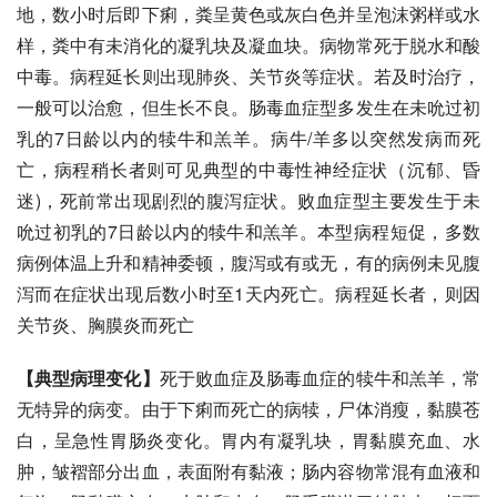
地，数小时后即下痢，粪呈黄色或灰白色并呈泡沫粥样或水
样，粪中有未消化的凝乳块及凝血块。病物常死于脱水和酸
中毒。病程延长则出现肺炎、关节炎等症状。若及时治疗，
一般可以治愈，但生长不良。肠毒血症型多发生在未吮过初
乳的7日龄以内的犊牛和羔羊。病牛/羊多以突然发病而死
亡，病程稍长者则可见典型的中毒性神经症状（沉郁、昏
迷)，死前常出现剧烈的腹泻症状。败血症型主要发生于未
吮过初乳的7日龄以内的犊牛和羔羊。本型病程短促，多数
病例体温上升和精神委顿，腹泻或有或无，有的病例未见腹
泻而在症状出现后数小时至1天内死亡。病程延长者，则因
关节炎、
胸膜炎
而死亡
【典型病理变化】
死于败血症及肠毒血症的犊牛和羔羊，常
无特异的病变。由于下痢而死亡的病犊，尸体消瘦，黏膜苍
白，呈急性胃肠炎变化。胃内有凝乳块，胃黏膜充血、水
肿，皱褶部分出血，表面附有黏液；肠内容物常混有血液和