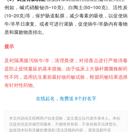
例如，
碱式硝酸铋
(5~10克)、
白陶土
(50~100克)、活性炭
(10~20克)等，保护肠道黏膜，减少毒素的吸收，以促使病
牛/羊早日康复。或者可进行灌肠，促使病牛/羊肠内有毒物
质和腐败物质排出。
提示
及时隔离腹泻病牛/羊，清理粪便，对排粪点进行严格消毒
是防止疫情蔓延的基本措施。由于临床上
大肠杆菌菌株
耐药
性不同，选用抗生素前最好做药敏试验，根据药敏结果选择
有针对性药物。
在线起名，免费送 8个好名字
本文内容由互联网用户自发贡献，该文观点仅代表作者本人。本站
仅提供信息存储空间服务，不拥有所有权，不承担相关法律责任。
如发现本站有涉嫌抄袭侵权/违法违规的内容， 请发送邮件至