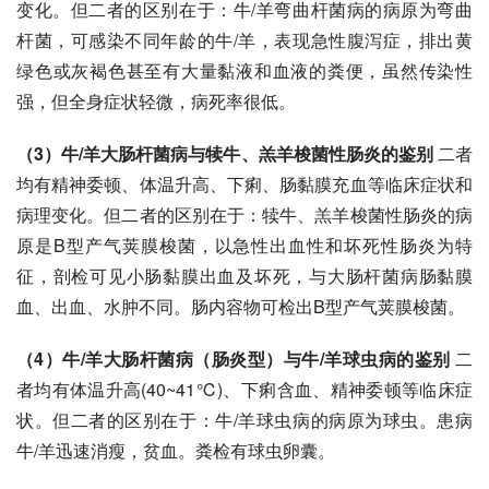
变化。但二者的区别在于：牛/羊弯曲杆菌病的病原为弯曲
杆菌，可感染不同年龄的牛/羊，表现急性腹泻症，排出黄
绿色或灰褐色甚至有大量黏液和血液的粪便，虽然传染性
强，但全身症状轻微，病死率很低。
（3）牛/羊大肠杆菌病与犊牛、羔羊梭菌性肠炎的鉴别
 二者
均有精神委顿、体温升高、下痢、肠黏膜充血等临床症状和
病理变化。但二者的区别在于：犊牛、羔羊梭菌性肠炎的病
原是B型产气荚膜梭菌，以急性出血性和坏死性肠炎为特
征，剖检可见小肠黏膜出血及坏死，与大肠杆菌病肠黏膜
血、出血、水肿不同。肠内容物可检出B型产气荚膜梭菌。
（4）牛/羊大肠杆菌病（肠炎型）与牛/
羊球虫病
的鉴别 
二
者均有体温升高(40~41℃)、下痢含血、精神委顿等临床症
状。但二者的区别在于：牛/羊球虫病的病原为
球虫
。患病
牛/羊迅速消瘦，贫血。粪检有球虫卵囊。