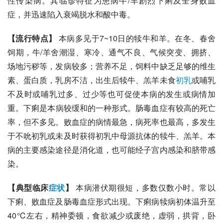
性传染病
。其临诊特征为患病牛/羊剧烈下痢及全身败血
症，并迅速陷入衰竭脱水和
酸中毒
。
【流行特点】
 本病多见于7~10日的犊牛和羊。在冬、春舍
饲期，牛/羊舍潮湿、寒冷、通气不良、气候突变、拥挤、
场地污秽等，发病较多；营养不足，饲料中缺乏足够的维生
素、蛋白质，乳房不洁，出生后犊牛、羔羊未食
初乳
或哺乳
不及时或哺乳过多、过少等也可促使本病的发生或病情加
重。
下痢
是本病较缓和的一种形式。肠毒血症有较高的死亡
率，但不多见。败血症的病情最急，病死率也最高，多发生
于不吮初乳或未及时获得初乳中母源抗体的犊牛、羔羊。本
病的主要感染途径是消化道，也可能经子宫内感染和脐带感
染。
【典型临床
症状
】
 本病潜伏期很短，多数仅数小时。常以
下痢、败血症及肠毒血症形式出现。下痢病犊病初体温升至
40℃左右，精神委顿，食欲减少或废绝，虚弱，拱背，卧