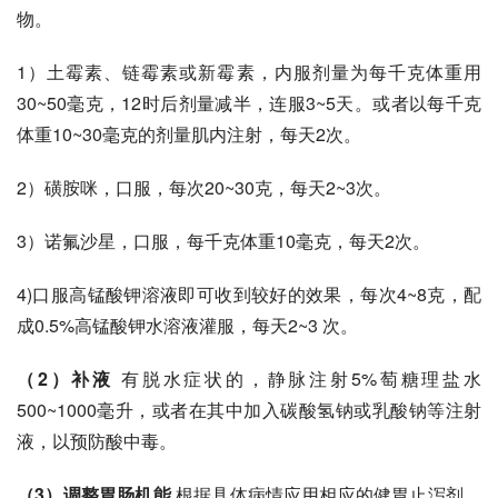
物。
1）
土霉素
、链霉素或新霉素，内服剂量为每千克体重用
30~50毫克，12时后剂量减半，连服3~5天。或者以每千克
体重10~30毫克的剂量肌内注射，每天2次。
2）磺胺咪，口服，每次20~30克，每天2~3次。
3）诺氟沙星，口服，每千克体重10毫克，每天2次。
4)口服高锰酸钾溶液即可收到较好的效果，每次4~8克，配
成0.5%
高锰酸钾
水溶液灌服，每天2~3 次。
（2）补液
 有脱水症状的，静脉注射5%萄糖理盐水
500~1000毫升，或者在其中加入
碳酸氢钠
或
乳酸钠
等注射
液，以预防酸中毒。
（3）调整胃肠机能
 根据具体病情应用相应的健胃止泻剂。