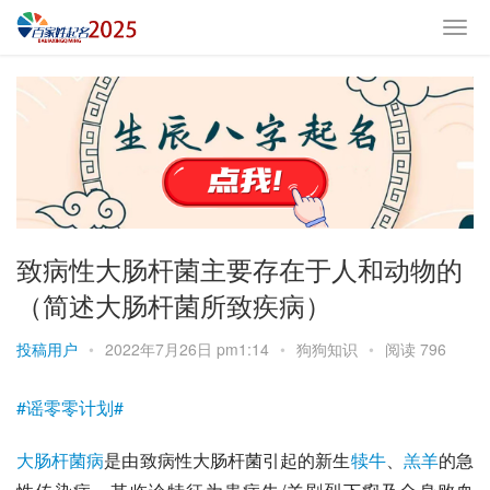
致病性大肠杆菌主要存在于人和动物的
（简述大肠杆菌所致疾病）
投稿用户
•
2022年7月26日 pm1:14
•
狗狗知识
•
阅读 796
#谣零零计划#
大肠杆菌病
是由
致病性大肠杆菌
引起的新生
犊牛
、
羔羊
的
急