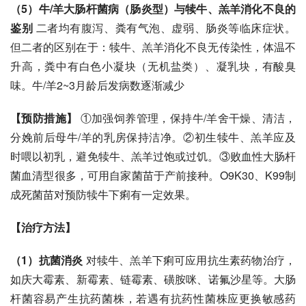
（5）牛/羊大肠杆菌病（肠炎型）与犊牛、羔羊消化不良的
鉴别
 二者均有腹泻、粪有气泡、虚弱、
肠炎
等临床症状。
但二者的区别在于：犊牛、羔羊消化不良无传染性，体温不
升高，粪中有白色小凝块（无机盐类）、凝乳块，有酸臭
味。牛/羊2~3月龄后发病数逐渐减少
【预防措施】
 ①加强饲养管理，保持牛/羊舍干燥、清洁，
分娩前后
母牛
/羊的乳房保持洁净。②初生犊牛、羔羊应及
时喂以初乳，避免犊牛、羔羊过饱或过饥。③败血性大肠杆
菌血清型很多，可用自家菌苗于产前接种。O9K30、K99制
成死菌苗对预防犊牛下痢有一定效果。
【治疗方法】
（1）抗菌消炎
 对犊牛、羔羊下痢可应用抗生素药物治疗，
如
庆大霉素
、
新霉素
、
链霉素
、磺胺咪、
诺氟沙星
等。
大肠
杆菌
容易产生抗药菌株，若遇有抗药性菌株应更换敏感药