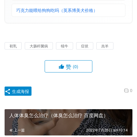
巧克力能喂给狗狗吃吗（英系博美犬价格）
初乳
大肠杆菌病
犊牛
症状
羔羊
赞
(0)
0
生成海报
人体体臭怎么治疗（体臭怎么治疗 百度网盘）
上一篇
2022年7月26日 am10:14