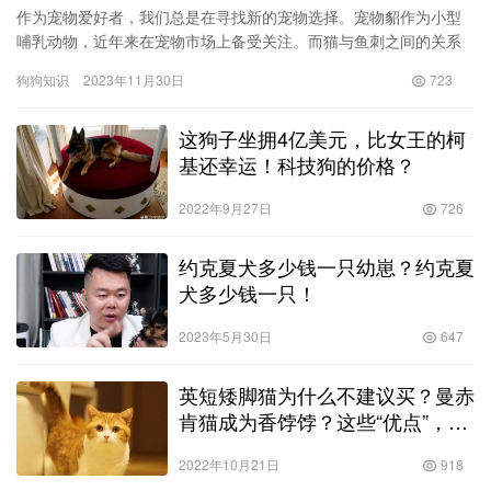
作为宠物爱好者，我们总是在寻找新的宠物选择。宠物貂作为小型
哺乳动物，近年来在宠物市场上备受关注。而猫与鱼刺之间的关系
也一直是人们关注的话题之一。在本文中，我们将会探讨宠物貂的
狗狗知识
2023年11月30日
723
价格和…
这狗子坐拥4亿美元，比女王的柯
基还幸运！科技狗的价格？
2022年9月27日
726
约克夏犬多少钱一只幼崽？约克夏
犬多少钱一只！
2023年5月30日
647
英短矮脚猫为什么不建议买？曼赤
肯猫成为香饽饽？这些“优点”，令
人爱不释手！
2022年10月21日
918