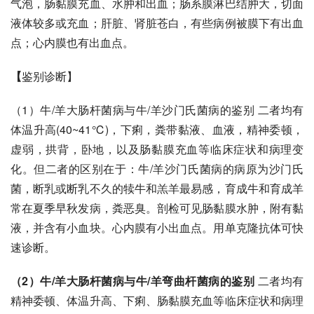
气泡，肠黏膜充血、水肿和出血；
肠系膜淋巴结肿大
，切面
液体较多或充血；肝脏、肾脏苍白，有些病例被膜下有出血
点；
心内膜
也有出血点。
【
鉴别诊断】
（1）牛/羊大肠杆菌病与牛/
羊沙门氏菌病
的鉴别 二者均有
体温升高(40~41℃)，下痢，粪带黏液、血液，精神委顿，
虚弱，拱背，卧地，以及肠黏膜充血等临床症状和病理变
化。但二者的区别在于：牛/羊
沙门氏菌病
的病原为
沙门氏
菌
，断乳或断乳不久的犊牛和羔羊最易感，育成牛和育成羊
常在夏季早秋发病，粪恶臭。剖检可见肠黏膜水肿，附有黏
液，并含有小血块。心内膜有小出血点。用
单克隆抗体
可快
速诊断。
（2）牛/羊大肠杆菌病与牛/羊弯曲杆菌病的鉴别
 二者均有
精神委顿、体温升高、下痢、肠黏膜充血等临床症状和病理