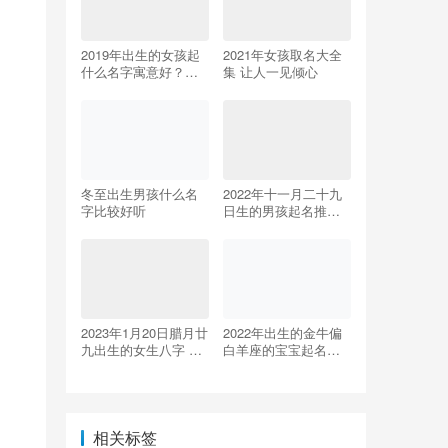
2019年出生的女孩起
2021年女孩取名大全
什么名字寓意好？农
集 让人一见倾心
姓女孩起名
冬至出生男孩什么名
2022年十一月二十九
字比较好听
日生的男孩起名推
荐，洋气时尚的男宝
宝名字
2023年1月20日腊月廿
2022年出生的金牛偏
九出生的女生八字 起
白羊座的宝宝起名大
名宜用字
全
相关标签