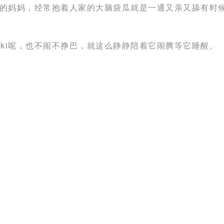
己的妈妈，经常抱着人家的大脑袋瓜就是一通又亲又舔有时
ki呢，也不闹不挣巴，就这么静静陪着它闹腾等它睡醒。