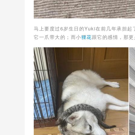
马上要度过6岁生日的Yuki在前几年承担
它一爪带大的；而小
狸花
跟它的感情，那更