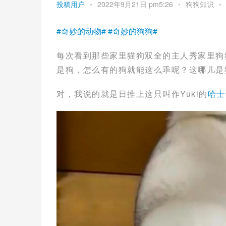
投稿用户
•
2022年9月21日 pm5:26
•
狗狗知识
•
#奇妙的动物#
#奇妙的狗狗#
每次看到那些家里猫狗双全的主人秀家里狗
是狗，怎么有的狗就能这么乖呢？这哪儿是
对，我说的就是日推上这只叫作Yuki的
哈士