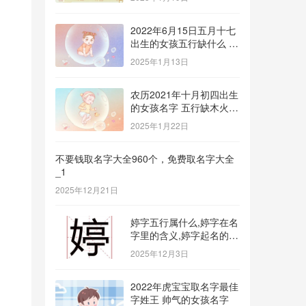
2022年6月15日五月十七
出生的女孩五行缺什么 补
金的名字推荐
2025年1月13日
农历2021年十月初四出生
的女孩名字 五行缺木火八
字免费取名
2025年1月22日
不要钱取名字大全960个，免费取名字大全
_1
2025年12月21日
婷字五行属什么,婷字在名
字里的含义,婷字起名的寓
意_1
2025年12月3日
2022年虎宝宝取名字最佳
字姓王 帅气的女孩名字