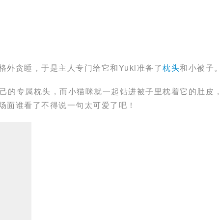
外贪睡，于是主人专门给它和Yuki准备了
枕头
和小被子
自己的专属枕头，而小猫咪就一起钻进被子里枕着它的肚皮
场面谁看了不得说一句太可爱了吧！