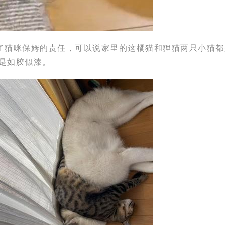
起了猫咪保姆的责任，可以说家里的这
橘猫
和
狸猫
两只小猫都
是如胶似漆。