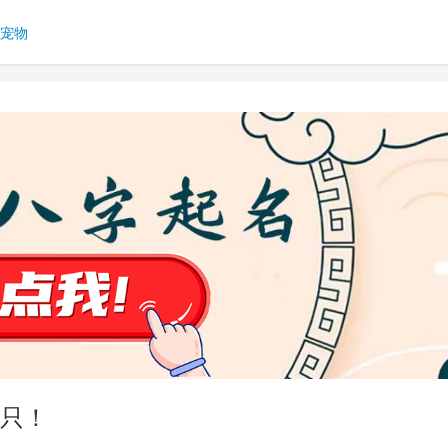
宠物
只！