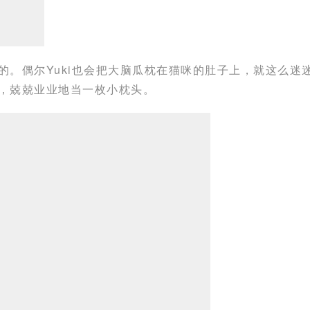
。偶尔Yuki也会把大脑瓜枕在猫咪的肚子上，就这么迷
，兢兢业业地当一枚小枕头。