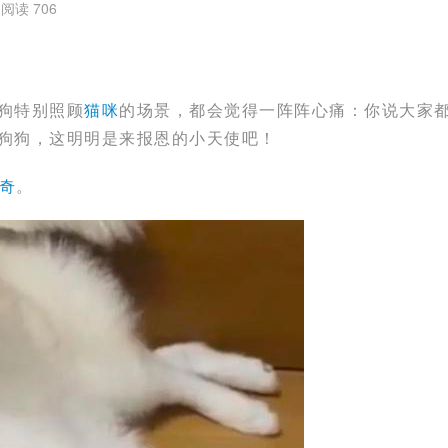
阅读 706
狗特别照顾
猫咪
的场景，都会觉得一阵阵心痛：你说大家
狗狗，这明明是来报恩的小天使吧！
奇
。