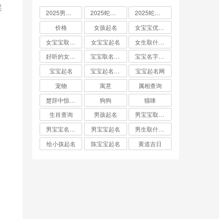
候
2025男孩取名大全
2025蛇宝宝取名
2025蛇宝宝取名字大全
价格
女孩起名
女宝宝优雅的名字
女宝宝取名大全
女宝宝起名
女生取什么名字
好听的女孩名字2025年蛇宝宝取名
宝宝取名字生辰八字起名
宝宝名字大全男孩
宝宝起名
宝宝起名取名字
宝宝起名网
宠物
寓意
属相查询
楚辞中惊艳的男孩名字
狗狗
猫咪
生肖查询
男孩起名
男宝宝取名大全
男宝宝名字推荐
男宝宝起名
男生取什么名字
给小孩起名
陈宝宝起名
黄道吉日