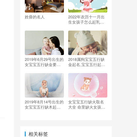
姓毋的名人
2022年农历十一月出
生女孩子怎么起乳名
顺口好听的小名
2019年6月29号出生的
2018属狗宝宝五行缺
女宝宝五行缺金要怎
金起名,宝宝五行起名
么起名字
怎么取？
2019年8月14号出生的
女宝宝五行缺火取名
女宝宝五行缺木起名
大全 命里缺火女孩名
方法
字
相关标签