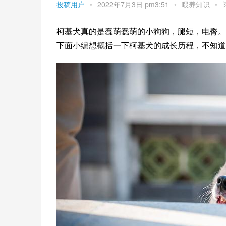
投稿用户
•
2022年7月3日 pm3:51
•
喂养知识
•
柯基犬真的是蠢萌蠢萌的小狗狗，腿短，电臀。
下面小编想概括一下柯基犬的成长历程，不知道