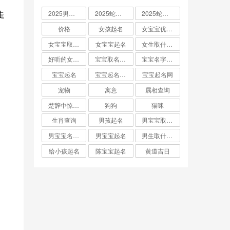
走
2025男孩取名大全
2025蛇宝宝取名
2025蛇宝宝取名字大全
价格
女孩起名
女宝宝优雅的名字
女宝宝取名大全
女宝宝起名
女生取什么名字
好听的女孩名字2025年蛇宝宝取名
宝宝取名字生辰八字起名
宝宝名字大全男孩
宝宝起名
宝宝起名取名字
宝宝起名网
宠物
寓意
属相查询
楚辞中惊艳的男孩名字
狗狗
猫咪
生肖查询
男孩起名
男宝宝取名大全
男宝宝名字推荐
男宝宝起名
男生取什么名字
给小孩起名
陈宝宝起名
黄道吉日