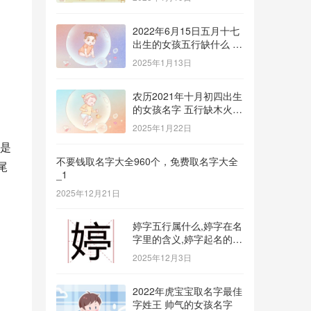
2022年6月15日五月十七
出生的女孩五行缺什么 补
金的名字推荐
2025年1月13日
农历2021年十月初四出生
的女孩名字 五行缺木火八
字免费取名
2025年1月22日
是
不要钱取名字大全960个，免费取名字大全
尾
_1
2025年12月21日
婷字五行属什么,婷字在名
字里的含义,婷字起名的寓
意_1
2025年12月3日
2022年虎宝宝取名字最佳
字姓王 帅气的女孩名字