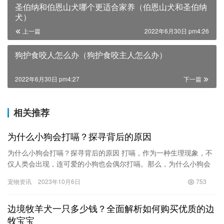
圣伯纳和伯恩山犬哪个更适合家养（伯恩山犬和圣伯纳
犬）
上一篇
2022年6月30日 pm4:26
狗护食咬人怎么办（狗护食咬主人怎么办）
2022年6月30日 pm4:27
下一篇
相关推荐
为什么小狗会打嗝？探寻背后的原因
为什么小狗会打嗝？探寻背后的原因 打嗝，作为一种生理现象，不
仅人类会出现，连可爱的小狗也会偶尔打嗝。那么，为什么小狗会
打嗝呢？本文将深入探寻小狗打嗝的原因，并帮助我们更好地理解
宠物资讯
2023年10月6日
753
和照…
边境牧羊犬一只多少钱？全面解析如何购买优质的边
牧宝宝