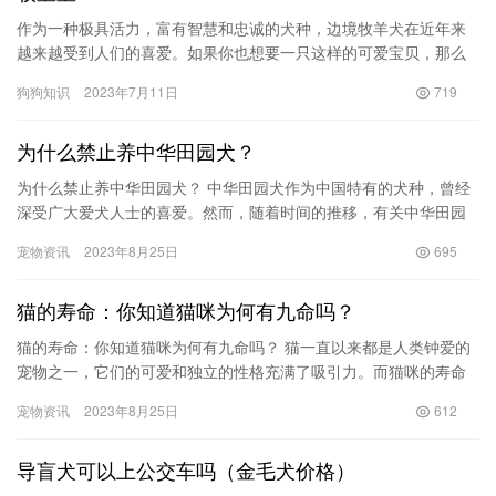
作为一种极具活力，富有智慧和忠诚的犬种，边境牧羊犬在近年来
越来越受到人们的喜爱。如果你也想要一只这样的可爱宝贝，那么
你一定想要知道边境牧羊犬一只多少钱，以及如何购买最优质的边
狗狗知识
2023年7月11日
719
境牧羊…
为什么禁止养中华田园犬？
为什么禁止养中华田园犬？ 中华田园犬作为中国特有的犬种，曾经
深受广大爱犬人士的喜爱。然而，随着时间的推移，有关中华田园
犬禁养的声音逐渐增多，引发了广泛的争议与讨论。那么，中华田
宠物资讯
2023年8月25日
695
园犬…
猫的寿命：你知道猫咪为何有九命吗？
猫的寿命：你知道猫咪为何有九命吗？ 猫一直以来都是人类钟爱的
宠物之一，它们的可爱和独立的性格充满了吸引力。而猫咪的寿命
问题也一直是人们关心的话题之一。为什么有人说猫有九条命呢？
宠物资讯
2023年8月25日
612
猫的…
导盲犬可以上公交车吗（金毛犬价格）