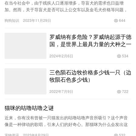
在当今社会中，由于残疾人口逐渐增多，导盲犬的需求也日益增
加。然而，关于导盲犬是否可以上公交车以及金毛犬价格等问题，
常常引起人们的关注和讨论。本文将围绕这些关键词展开讨论，并
狗狗知识
2023年11月29日
644
提供一些…
罗威纳有多危险？罗威纳起源于德
国，是世界上最具力量的犬种之一
2024年2月6日
534
三色陨石边牧价格多少钱一只（边
牧陨石色多少钱）
2022年7月9日
722
猫咪的咕噜咕噜之谜
近来，你有没有曾被一只猫发出的咕噜咕噜声音所吸引？这个声音
像是一种律动的歌唱，引来人们的好奇心。那猫咪为什么会发出这
种声音呢？是在与你打招呼，还是传达着什么秘密的信息？让我们
宠物资讯
2023年8月29日
532