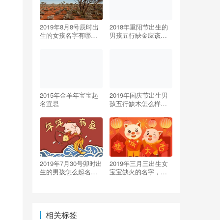
2019年8月8号辰时出
2018年重阳节出生的
生的女孩名字有哪些
男孩五行缺金应该怎
推荐，五行属什么
么取名？九月九出生
的男孩好吗？
2015年金羊年宝宝起
2019年国庆节出生男
名宜忌
孩五行缺木怎么样起
名字
2019年7月30号卯时出
2019年三月三出生女
生的男孩怎么起名字
宝宝缺火的名字，起
比较好听
什么名？
相关标签