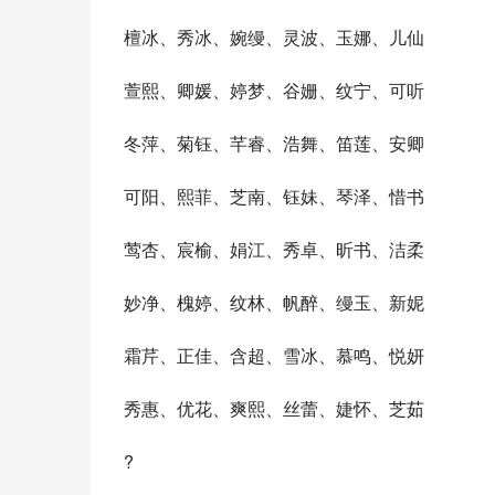
檀冰、秀冰、婉缦、灵波、玉娜、儿仙
萱熙、卿媛、婷梦、谷姗、纹宁、可听
冬萍、菊钰、芊睿、浩舞、笛莲、安卿
可阳、熙菲、芝南、钰妹、琴泽、惜书
莺杏、宸榆、娟江、秀卓、昕书、洁柔
妙净、槐婷、纹林、帆醉、缦玉、新妮
霜芹、正佳、含超、雪冰、慕鸣、悦妍
秀惠、优花、爽熙、丝蕾、婕怀、芝茹
?