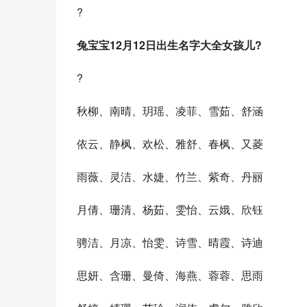
?
兔宝宝12月12日出生名字大全女孩儿?
?
秋柳、南晴、玥瑶、凌菲、雪茹、舒涵
依云、静枫、欢松、雅舒、春枫、又菱
雨薇、灵洁、水婕、竹兰、紫奇、丹丽
月倩、珊清、杨茹、雯怡、云娥、欣钰
骋洁、月凉、怡雯、诗雪、晴霞、诗迪
思妍、含珊、曼倚、海燕、蓉蓉、思雨