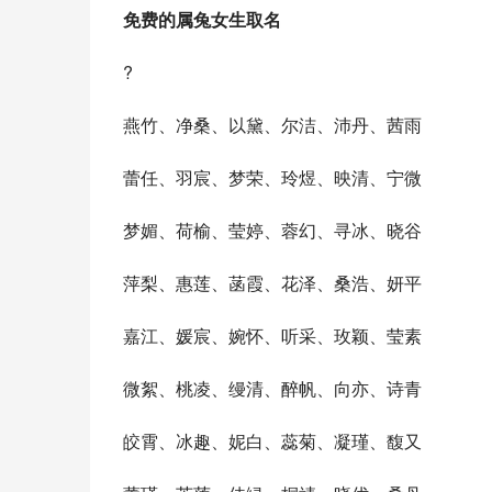
免费的属兔女生取名
?
燕竹、净桑、以黛、尔洁、沛丹、茜雨
蕾任、羽宸、梦荣、玲煜、映清、宁微
梦媚、荷榆、莹婷、蓉幻、寻冰、晓谷
萍梨、惠莲、菡霞、花泽、桑浩、妍平
嘉江、媛宸、婉怀、听采、玫颖、莹素
微絮、桃凌、缦清、醉帆、向亦、诗青
皎霄、冰趣、妮白、蕊菊、凝瑾、馥又