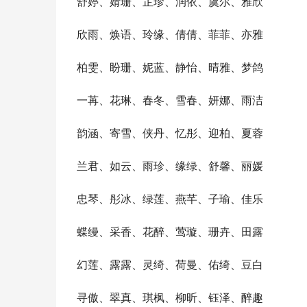
舒婷、婧珊、芷珍、润依、虞尔、雅欣
欣雨、焕语、玲缘、倩倩、菲菲、亦雅
柏雯、盼珊、妮蓝、静怡、晴雅、梦鸽
一苒、花琳、春冬、雪春、妍娜、雨洁
韵涵、寄雪、侠丹、忆彤、迎柏、夏蓉
兰君、如云、雨珍、缘绿、舒馨、丽媛
忠琴、彤冰、绿莲、燕芊、子瑜、佳乐
蝶缦、采香、花醉、莺璇、珊卉、田露
幻莲、露露、灵绮、荷曼、佑绮、豆白
寻傲、翠真、琪枫、柳昕、钰泽、醉趣