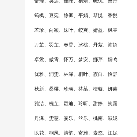
蕾瑾、英莲、佳绿、桐靖、晓优、桑丹
筠枫、豆宛、静卿、平娟、琴悦、香悦
若珍、向颖、妹叶、蛟爽、婧盈、枫睿
万芷、羽芷、春香、冰桃、丹紫、沛娇
卓裳、傲霄、怀万、梦安、娜芹、嫣鸣
优雅、润雯、林泽、桐叶、霞自、怡舒
秋新、桑樱、珍瑛、芬菡、檀璇、妍芸
雅洁、槐芷、颖迪、玲听、甜婷、笑露
丹泽、雯慧、霎乐、丝乐、桃南、淑妮
以花、桐凤、清韵、寄雅、素悠、江妮