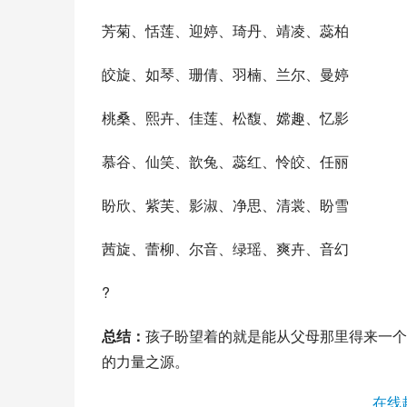
芳菊、恬莲、迎婷、琦丹、靖凌、蕊柏
皎旋、如琴、珊倩、羽楠、兰尔、曼婷
桃桑、熙卉、佳莲、松馥、嫦趣、忆影
慕谷、仙笑、歆兔、蕊红、怜皎、任丽
盼欣、紫芙、影淑、净思、清裳、盼雪
茜旋、蕾柳、尔音、绿瑶、爽卉、音幻
?
总结：
孩子盼望着的就是能从父母那里得来一个
的力量之源。
在线