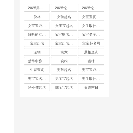
2025男孩取名大全
2025蛇宝宝取名
2025蛇宝宝取名字大全
价格
女孩起名
女宝宝优雅的名字
女宝宝取名大全
女宝宝起名
女生取什么名字
好听的女孩名字2025年蛇宝宝取名
宝宝取名字生辰八字起名
宝宝名字大全男孩
宝宝起名
宝宝起名取名字
宝宝起名网
宠物
寓意
属相查询
楚辞中惊艳的男孩名字
狗狗
猫咪
生肖查询
男孩起名
男宝宝取名大全
男宝宝名字推荐
男宝宝起名
男生取什么名字
给小孩起名
陈宝宝起名
黄道吉日