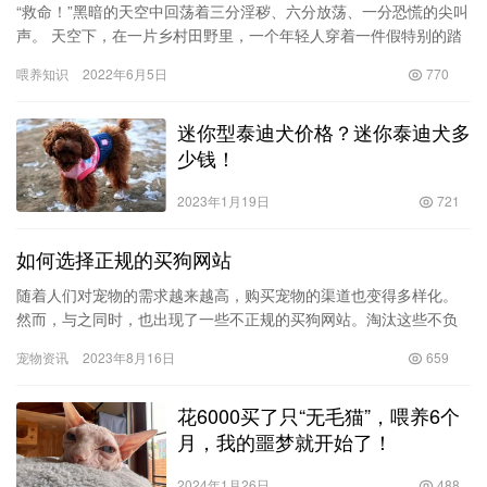
“救命！”黑暗的天空中回荡着三分淫秽、六分放荡、一分恐慌的尖叫
声。 天空下，在一片乡村田野里，一个年轻人穿着一件假特别的踏
步衫，随意地穿了一条半截短裤，脚上穿着一双破旧的康威鞋，
喂养知识
2022年6月5日
770
拿…
迷你型泰迪犬价格？迷你泰迪犬多
少钱！
2023年1月19日
721
如何选择正规的买狗网站
随着人们对宠物的需求越来越高，购买宠物的渠道也变得多样化。
然而，与之同时，也出现了一些不正规的买狗网站。淘汰这些不负
责任的卖家，选择正规的买狗网站显得尤为重要。但是，如何辨别
宠物资讯
2023年8月16日
659
正规的…
花6000买了只“无毛猫”，喂养6个
月，我的噩梦就开始了！
2024年1月26日
488