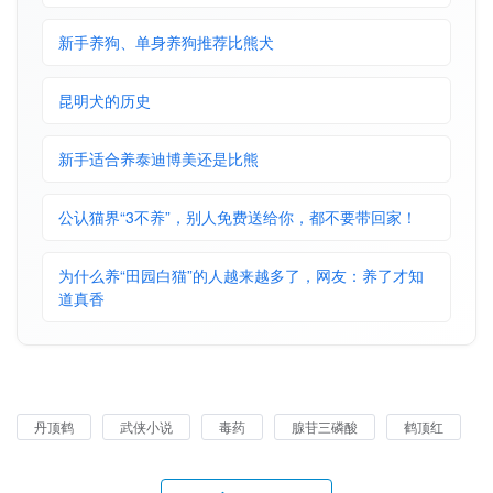
新手养狗、单身养狗推荐比熊犬
昆明犬的历史
新手适合养泰迪博美还是比熊
公认猫界“3不养”，别人免费送给你，都不要带回家！
为什么养“田园白猫”的人越来越多了，网友：养了才知
道真香
丹顶鹤
武侠小说
毒药
腺苷三磷酸
鹤顶红