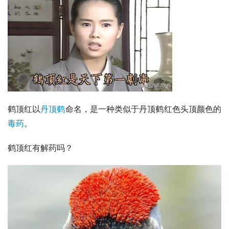
鹤顶红以
丹顶鹤
命名，是一种类似于丹顶鹤红色头顶颜色的
毒药
。
鹤顶红有解药吗？