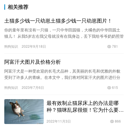
相关推荐
土猫多少钱一只幼崽土猫多少钱一只幼崽图片！
你的童年里有没有一只猫，一只中华田园猫，大橘色的中华田园土
猫儿！ 从我5岁左右我父母就没有在我身边，丢下我给爷爷奶奶照管
我，在我们乡下姑娘是不被好生对待的，所以饱一顿饿一顿是经常
狗狗知识
2022年9月18日
781
有…
阿富汗犬图片及价格分析
阿富汗犬是一种受欢迎的长毛犬品种，其美丽的长毛和优雅的外貌
受到了许多人的青睐。在本文中，我们将对阿富汗犬的图片进行分
析，并探讨其价格及与之相关的因素。 首先，让我们看看阿富汗犬
狗狗知识
2023年7月6日
615
的图…
最有效制止猫尿床上的办法是哪
种？猫咪乱尿很烦！它为什么要这
么做？剖析乱尿背后的原因！
2022年11月3日
866