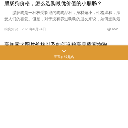
腊肠狗价格，怎么选购最优价值的小腊肠？
腊肠狗是一种极受欢迎的狗狗品种，身材短小，性格温和，深
受人们的喜爱。但是，对于没有养过狗狗的朋友来说，如何选购最
优价值的小腊肠还是有些难度的。今天，我们就来了解一下腊肠狗
狗狗知识
2023年6月24日
652
价格，…
高加索犬图片价格以及如何选购高品质宠物狗
作为一个大型宠物犬种，高加索犬以其强壮的身体和忠诚的性格深
宝宝在线起名
受宠物犬爱好者的喜爱。在选择高加索犬的过程中，价格和图片都
是重要的考虑因素。在本文中，我们将探讨高加索犬图片价格以及
狗狗知识
2023年6月25日
601
如何选…
宠物店寄养猫多少钱一天 郑州
（宠物店寄养猫咪多少钱一天）
2022年7月5日
758
格力犬图片大全 – 迎接小犬可爱时刻
格力犬图片大全 – 迎接小犬可爱时刻 如果你是一个爱狗人士，那么