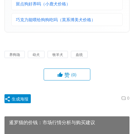
斑点狗好养吗（小鹿犬价格）
巧克力能喂给狗狗吃吗（英系博美犬价格）
养狗场
幼犬
牧羊犬
血统
赞
(0)
0
生成海报
暹罗猫的价钱：市场行情分析与购买建议