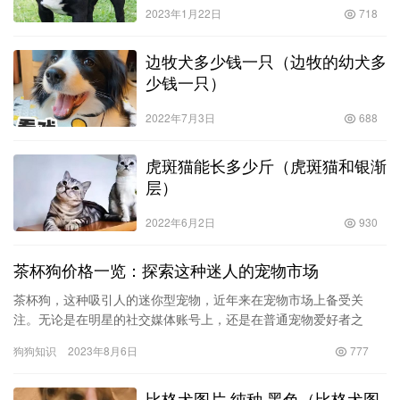
2023年1月22日
718
边牧犬多少钱一只（边牧的幼犬多
少钱一只）
2022年7月3日
688
虎斑猫能长多少斤（虎斑猫和银渐
层）
2022年6月2日
930
茶杯狗价格一览：探索这种迷人的宠物市场
茶杯狗，这种吸引人的迷你型宠物，近年来在宠物市场上备受关
注。无论是在明星的社交媒体账号上，还是在普通宠物爱好者之
间，茶杯狗越来越受欢迎。那么，你知道茶杯狗到底多少钱吗？让
狗狗知识
2023年8月6日
777
我们一起来…
比格犬图片 纯种 黑色（比格犬图