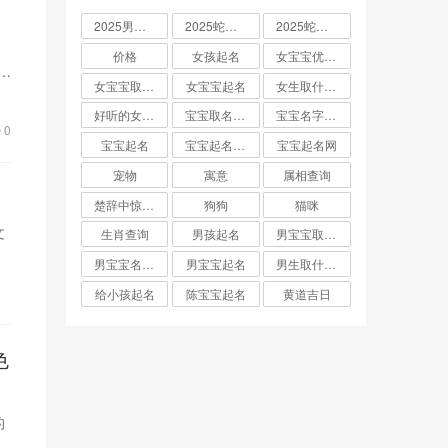
2025男孩取名大全
2025蛇宝宝取名
2025蛇宝宝取名字大全
价格
女孩起名
女宝宝优雅的名字
大
女宝宝取名大全
女宝宝起名
女生取什么名字
好听的女孩名字2025年蛇宝宝取名
宝宝取名字生辰八字起名
宝宝名字大全男孩
0
宝宝起名
宝宝起名取名字
宝宝起名网
宠物
寓意
属相查询
楚辞中惊艳的男孩名字
狗狗
猫咪
文
生肖查询
男孩起名
男宝宝取名大全
男宝宝名字推荐
男宝宝起名
男生取什么名字
给小孩起名
陈宝宝起名
黄道吉日
色
的
也