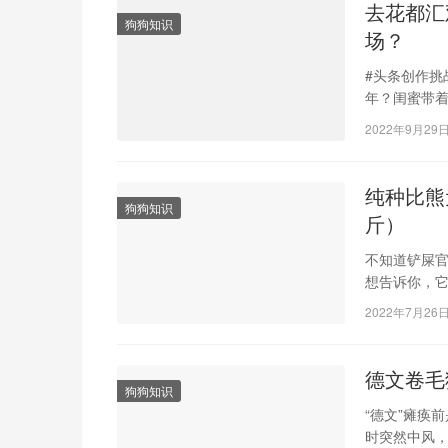
去花都汇
狗狗知识
场？
#头条创作挑
年？闺蜜带
里有些三四
2022年9月29
纯种比熊
狗狗知识
斤）
不知道铲屎官
想告诉你，它
很奇怪，就
2022年7月26
德文卷毛
狗狗知识
“德文”瘫痪
时突然中风