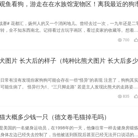
观鱼看狗，游走在在水族馆宠物区！离我最近的狗
战赛# 花都汇，扬州人的又一个消闲地儿。曾经去过一次，一九年还是二
着转，全不知东西南北。记得看过古玩字画区，看过卖家的收藏等。想着
十年前的老旧杂…
日
700
犬图片 长大后的样子（纯种比熊犬图片 长大后多
日常有没有发现你家狗狗可能会存在一些“怪异”的表现 注意了，狗狗其
可能生病了。 怪异行为1、“三只脚走路” 若是主人发现比熊犬的走路姿势
是会三脚…
日
835
猫大概多少钱一只（德文卷毛猫掉毛吗）
前是美国的一名健身运动员，在1998年的一天，他像往常一样去健身房锻
，身体左边已经失去控制了，当他被送到医院后甚至已经无法开口说话的