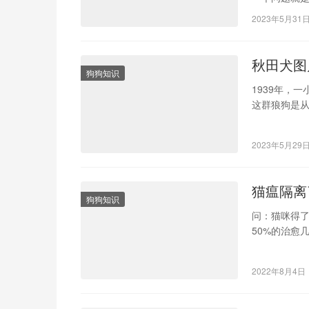
打算养一只
2023年5月31
秋田犬图
狗狗知识
1939年，
这群狼狗是
狗是加藤部
2023年5月29
猫瘟隔离
狗狗知识
问：猫咪得
50%的治愈
有关，幼猫死
2022年8月4日