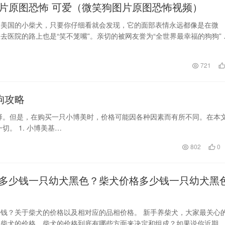
片原图恐怖 可爱（微笑狗图片原图恐怖视频）
自美国的小柴犬，只要你仔细看就会发现，它的面部表情永远都像是在微
去医院的路上也是“笑不笼嘴”。亲切的被网友誉为“全世界最幸福的狗狗” 
宽宽的嘴巴，…
721
狗攻略
择。但是，在购买一只小博美时，价格可能因各种因素而有所不同。在本
。 1. 小博美基…
802
0
多少钱一只幼犬黑色？柴犬价格多少钱一只幼犬黑
钱？关于柴犬的价格以及相对应的品相价格。 新手养柴犬，大家最关心
是柴犬的价格。柴犬的价格到底有哪些方面来决定和组成？如果说你近期