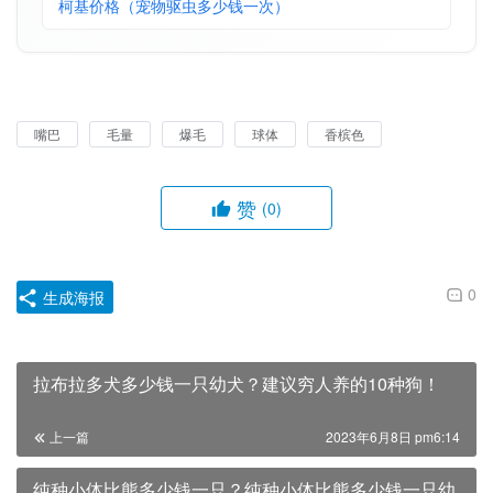
柯基价格（宠物驱虫多少钱一次）
嘴巴
毛量
爆毛
球体
香槟色
赞
(0)
0
生成海报
拉布拉多犬多少钱一只幼犬？建议穷人养的10种狗！
上一篇
2023年6月8日 pm6:14
纯种小体比熊多少钱一只？纯种小体比熊多少钱一只幼