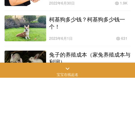
2022年6月30日
1.9K
柯基狗多少钱？柯基狗多少钱一
个！
2023年6月1日
631
兔子的养殖成本（家兔养殖成本与
利润）
2022年6月3日
694
宝宝在线起名
哪种狗最聪明排行榜（哪种狗最聪
明最好养）
2022年7月1日
807
马尔泰犬一只多少元（马尔泰犬价
格）