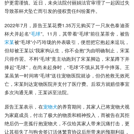
护更需谨慎。近日，未央法院付丽娟法官审理了一起因过失
导致茶杯犬坠亡而引发的
侵权责任
纠纷案件。
2022年7月，原告王某花费1.35万元购买了一只灰色
泰迪
茶
杯犬并起名“
毛球
”。11月，其带着“毛球”前往某茶舍，被告
宋某
被“毛球”小巧玲珑的外表吸引，便想把它抱起来逗玩，
但却被王某以“我家狗认生，你不会抱”为由明确制止，宋某
只得作罢。不料“毛球”竟主动跑到了宋某脚边，宋某蹲下并
捧起“毛球”，在尚未起身时，“毛球”不慎从其手中摔落。王
某虽第一时间将“毛球”送往
宠物医院
就诊，但仍抢救无效死
亡，宋某到达宠物医院并支付了医疗费。后双方就赔偿事宜
多次沟通无果，王某诉至法院。
原告王某表示，在
宠物犬
的养育期间，其家人已将宠物犬视
为家庭成员，付出了极大的物质和精神投入，而被告在其拒
绝后仍一意孤行抱宠物犬，不仅给其家人带来沉痛打击，更
让其损失了与狗舍签订活体繁育协议后所带来的预期利益，