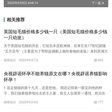
2023年6月6日 am6:14
下一篇
相关推荐
英国短毛猫价格多少钱一只（美国短毛猫价格多少钱
一只幼崽）
关于美国短毛猫的历史，它祖先本是欧洲猫，后来它在17世纪跟随
“五月花号”（主要是为了帮助捉捕船上偷吃食物的老鼠）来到美洲大
陆，来到美洲大陆之后与美洲本土猫结合之后繁衍而成，在196…
猫咪知识
2022年6月7日
665
央视辟谣怀孕不能养猫原文在哪？央视辟谣养猫影响
怀孕！
1 送走猫猫的第十九天，还是想他。 我还记得第一眼见到他的样
子，我们循着领养地址去前主人家，前主人在屋里一通找，然后在
被子里拎出一团灰糊糊的东西，四只脚垂在空中，脸上的肉叠了两
猫咪知识
2022年9月4日
777
层，…