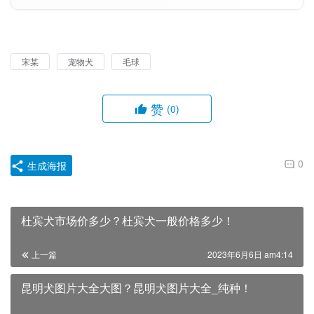
宋某
宠物犬
毛球
赞
(0)
0
生成海报
杜宾犬市场价多少？杜宾犬一般价格多少！
上一篇
2023年6月6日 am4:14
昆明犬图片大全大图？昆明犬图片大全_纯种！