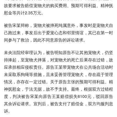
故要求被告赔偿宠物犬的购买费用、预期可得利益、精神抚
慰金等共计2.35万元。
被告宋某辩称，宠物犬被摔死纯属意外，事发时是宠物犬自
己跑过来，事发后出于爱宠心态和邻里情谊，其已在第一时
间参与了救治，因此不同意原告的诉讼请求。
未央法院经审理认为，被告明知原告不让其抱宠物犬，仍坚
持捧起，至宠物犬摔落，对宠物犬的死亡后果存在过错，故
应承担相应侵权责任。原告王某带宠物犬在公共场合活动时
未采取系狗绳等措施，且未妥善管理宠物犬，存在疏于管理
情况，亦存在一定过错。关于原告主张的预期可得利益、精
神抚慰金，于法无据，故不予支持。最终，根据双方过错程
度，判决被告宋某向原告王某赔偿损失8100元，驳回原告
其余诉讼请求。宣判后，被告支付了赔偿金，双方均服判息
诉。