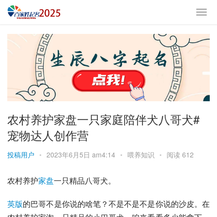
农村养护家盘一只家庭陪伴犬八哥犬#
宠物达人创作营
投稿用户
•
2023年6月5日 am4:14
•
喂养知识
•
阅读 612
农村养护
家盘
一只精品八哥犬。
英版
的
巴哥
不是你说的啥笔？不是不是不是你说的
沙皮
。在