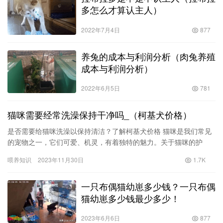
多怎么才算认主人）
2022年7月4日
877
养兔的成本与利润分析（肉兔养殖
成本与利润分析）
2022年6月5日
781
猫咪需要经常洗澡保持干净吗_（柯基犬价格）
是否需要给猫咪洗澡以保持清洁？了解柯基犬价格 猫咪是我们常见
的宠物之一，它们可爱、机灵，有着独特的魅力。关于猫咪的护
理，有很多人关心一个问题，那就是是否需要给猫咪经常洗澡以保
喂养知识
2023年11月30日
1.7K
持清洁…
一只布偶猫幼崽多少钱？一只布偶
猫幼崽多少钱最少多少！
2023年6月6日
877