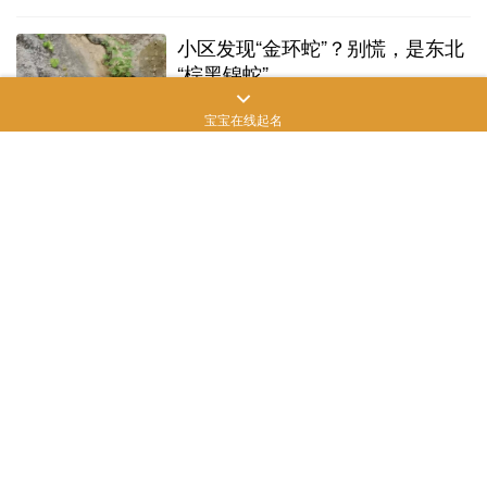
小区发现“金环蛇”？别慌，是东北
“棕黑锦蛇”
2022年6月3日
688
宝宝在线起名
狐狸喜欢什么东西在一起（狐狸喜
欢的东西是什么）
2022年7月1日
804
罗威纳犬多少钱一只纯种幼犬？养
罗威纳犬的七大禁忌！
2023年6月8日
747
狗狗为什么越打越凶（小狗狗是不
是越打越凶）