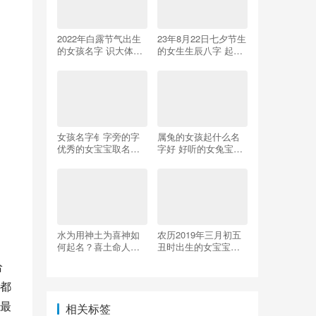
2022年白露节气出生
23年8月22日七夕节生
的女孩名字 识大体好
的女生生辰八字 起名
名字分享
宜用字
女孩名字钅字旁的字
属兔的女孩起什么名
优秀的女宝宝取名合
字好 好听的女兔宝宝
集
取名
水为用神土为喜神如
农历2019年三月初五
何起名？喜土命人适
丑时出生的女宝宝如
合什么职业？
何起名字吉祥，五行
给
属什么
都
最
相关标签