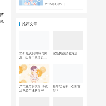
2025年1月22日
，
苗
说
推荐文章
2021最火的昵称与网
家姓男孩起名方法
游、山寨币取名灵感
合集
洋气温柔女孩名 诗意
猪年取名带什么部首
涵养显个性的名字
好？