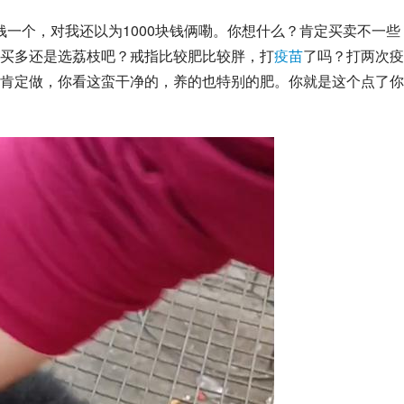
块钱一个，对我还以为1000块钱俩嘞。你想什么？肯定买卖不一些
买多还是选荔枝吧？戒指比较肥比较胖，打
疫苗
了吗？打两次疫
肯定做，你看这蛮干净的，养的也特别的肥。你就是这个点了你