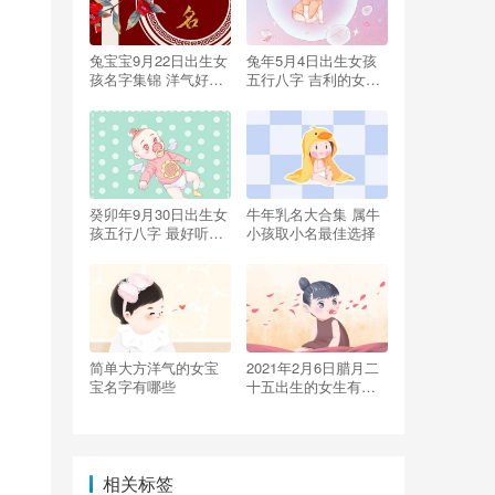
兔宝宝9月22日出生女
兔年5月4日出生女孩
孩名字集锦 洋气好听
五行八字 吉利的女兔
的属兔女生取名
宝宝起名
癸卯年9月30日出生女
牛年乳名大合集 属牛
孩五行八字 最好听的
小孩取小名最佳选择
属兔女宝宝名字
简单大方洋气的女宝
2021年2月6日腊月二
宝名字有哪些
十五出生的女生有富
贵命吗
相关标签