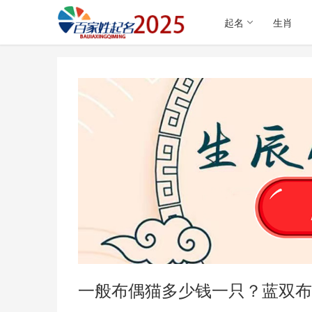
起名
生肖
一般布偶猫多少钱一只？蓝双布