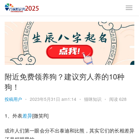
附近免费领养狗？建议穷人养的10种
狗！
投稿用户
•
2023年5月31日 am1:14
•
猫咪知识
•
阅读 628
1、外表
差异
[微笑R]
或许人们第一眼会分不出
泰迪
和比熊，其实它们的长相差异