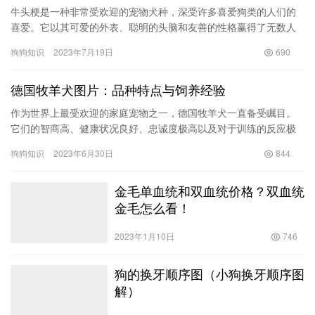
牛头梗是一种非常受欢迎的宠物犬种，深受许多喜爱狗类的人们的
喜爱。它以其可爱的外表、聪明的头脑和友善的性格赢得了无数人
的心。然而，对于想要养一只牛头梗的人来说，了解其价格是一个
狗狗知识
2023年7月19日
690
不可或…
德国牧羊犬图片：品种特点与饲养经验
作为世界上最受欢迎的家庭宠物之一，德国牧羊犬一直备受瞩目。
它们的智商高、健康状况良好、忠诚度极高以及对于训练的反应极
为敏锐，这一切都让德国牧羊犬成为了最受家庭欢迎的宠物之一。
狗狗知识
2023年6月30日
844
不过，…
金毛单血统和双血统价格？双血统
金毛怎么看！
2023年1月10日
746
狗的换牙顺序图（小狗换牙顺序图
解）