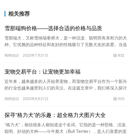
相关推荐
雪那端狗价格——选择合适的价格与品质
雪那端犬，又称雪纳瑞拳师犬，是一种活泼、聪明而有亲和力的犬
种。它优雅的品种特征和友好的性格吸引了无数犬友的喜爱。当选
择一只雪那端狗作为家庭宠物时，了解雪那端狗的价格情况是很重
狗狗知识
2023年7月21日
832
要的。…
宠物交易平台：让宠物更加幸福
近年来，越来越多的人开始养宠物，而宠物交易平台作为一个新兴
的行业也越来越受到人们的关注。在这篇文章中，我们将深入探讨
宠物交易平台的作用和意义。 首先，宠物交易平台提供了一个方
狗狗知识
2023年6月21日
503
便、安…
探寻“格力犬”的乐趣：超全格力犬图片大全
“格力犬”，相信很多人都知道这个名词。它指的是一种型格、活泼、
聪明、好动的犬种——斗牛獒犬（Bull Terrier），是人们喜爱的宠