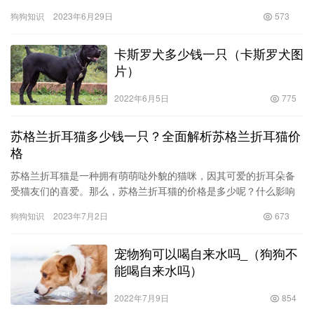
物之一。今天，我们来探寻一下这个狗狗的乐趣，让…
狗狗知识
2023年6月29日
573
卡斯罗犬多少钱一只（卡斯罗犬图
片）
2022年6月5日
775
苏格兰折耳猫多少钱一只？全面解析苏格兰折耳猫价
格
苏格兰折耳猫是一种拥有萌萌哒外貌的猫咪，因其可爱的折耳朵备
受猫友们的喜爱。那么，苏格兰折耳猫的价格是多少呢？什么影响
了苏格兰折耳猫的价格？下面就让我们来全面解析一下吧！ 一、苏
狗狗知识
2023年7月2日
673
格兰…
宠物狗可以喝自来水吗_（狗狗不
能喝自来水吗）
2022年7月9日
854