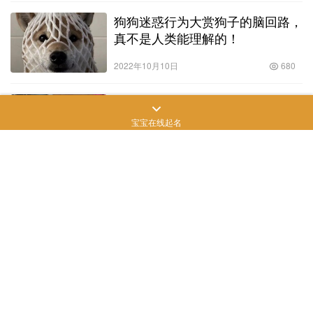
狗狗迷惑行为大赏狗子的脑回路，
真不是人类能理解的！
2022年10月10日
680
这6种狗超容易胖，分分钟让你变
“养猪大佬”！长毛腊肠犬多少钱一
宝宝在线起名
只幼犬？
2022年9月25日
821
萨摩耶价格的趋势及其背后的原因分析
作为一种非常受欢迎的宠物狗品种，萨摩耶一直受到许多人的喜
爱。相信很多人都想要了解萨摩耶的价格趋势，今天我们就来分析
一下近年来萨摩耶价格的变化以及背后的原因。 一、萨摩耶价格的
狗狗知识
2023年7月5日
874
背景 …
法国斗牛犬价格及其影响因素
法国斗牛犬价格及其影响因素 法国斗牛犬是一种活泼、勇敢、机敏