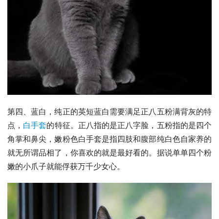
第四、蓝白，纯正的
英短
蓝白需要满足正八五粉满背灰的特
点，
白手套
的特征。正八指的是正八字脸，五粉指的是四个
角掌和鼻尖，嫩粉色白手套是指四肢和腹部纯白色自家养的
就无所谓品相了，你喜欢的就是最好看的。据说单单四个粉
嫩的小爪子就能俘获万千少女心。