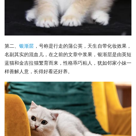
第二、
银渐层
，号称是行走的蒲公英，天生自带化妆效果，
名副其实的混血儿，在之前的文章中浆果，银渐层是由
英短
蓝猫
和
金吉拉猫
繁育而来，性格乖巧粘人，犹如邻家小妹一
样善解人意，长得好看还好养。