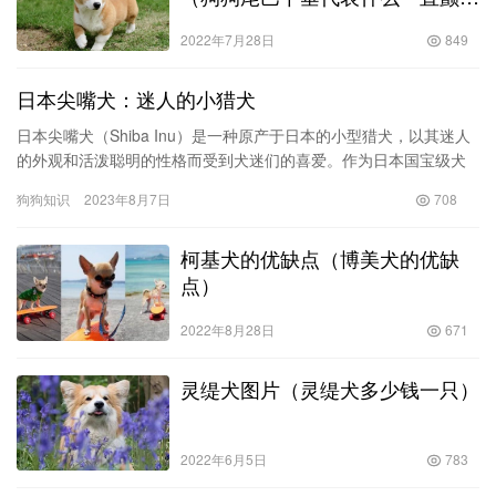
的声音）
2022年7月28日
849
日本尖嘴犬：迷人的小猎犬
日本尖嘴犬（Shiba Inu）是一种原产于日本的小型猎犬，以其迷人
的外观和活泼聪明的性格而受到犬迷们的喜爱。作为日本国宝级犬
种，日本尖嘴犬拥有悠久的历史和独特的特征，无论是身体构…
狗狗知识
2023年8月7日
708
柯基犬的优缺点（博美犬的优缺
点）
2022年8月28日
671
灵缇犬图片（灵缇犬多少钱一只）
2022年6月5日
783