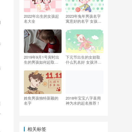
2022年出生的女孩起
2023年兔年男孩名字
名大全
寓意好的名字 女孩名
的
字属兔寓意又好
磨
2019年9月1号寅时出
下元节出生的女娃取
生的男孩如何起取个
什么乳名好 女孩洋气
然
理想且满意的名字
小名
姓焦男孩独特新颖的
2018年宝宝八字喜用
因
名字
神为水的起名推荐！
人
相关标签