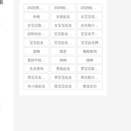
着
2025男孩取名大全
2025蛇宝宝取名
2025蛇宝宝取名字大全
价格
女孩起名
女宝宝优雅的名字
许
女宝宝取名大全
女宝宝起名
女生取什么名字
好听的女孩名字2025年蛇宝宝取名
宝宝取名字生辰八字起名
宝宝名字大全男孩
宝宝起名
宝宝起名取名字
宝宝起名网
宠物
寓意
属相查询
力
楚辞中惊艳的男孩名字
狗狗
猫咪
。
生肖查询
男孩起名
男宝宝取名大全
男宝宝名字推荐
男宝宝起名
男生取什么名字
，
给小孩起名
陈宝宝起名
黄道吉日
末