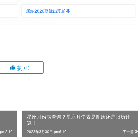
属蛇2026孽缘出现前兆
赞
(1)
星座月份表查询？星座月份表是阴历还是阳历计
算！
pm2:10
2023年3月30日 pm6:10
下一篇