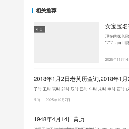
相关推荐
女宝宝名
生肖
现在的家长
宝宝，而且
个好的小名
2025年11月1
2018年1月2日老黄历查询,2018年
子时 丑时 寅时 卯时 辰时 巳时 午时 未时 申时 酉时 戌时 亥时 子时
生肖
2025年10月7日
1948年4月14日黄历
时辰子时丑时寅时卯时辰时巳时时刻23:00-1:001:00-3:00