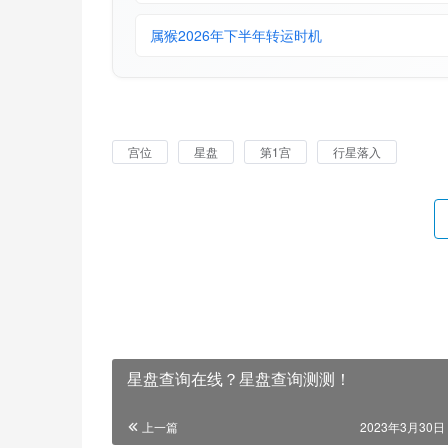
属猴2026年下半年转运时机
宫位
星盘
第1宫
行星落入
星盘查询在线？星盘查询测测！
上一篇
2023年3月30日 