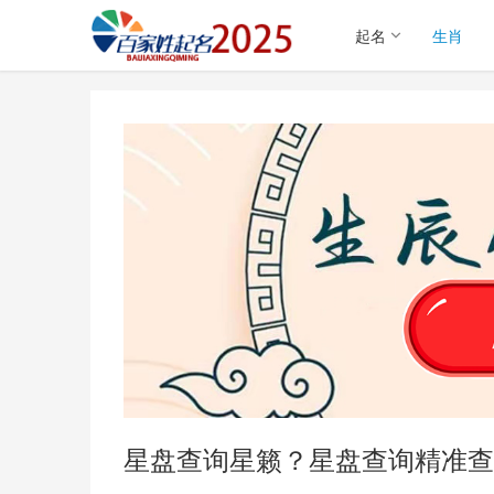
起名
生肖
星盘查询星籁？星盘查询精准查