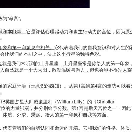
称为“
命宫
”。
赋和本能等。
它是评估心理驱动力和盘主行动力的宫位，因为原
。
印象和第一印象息息相关。
它代表着我们的自我意识和对人生的
会让我们的本能之中，沾上这个行星的独特色彩。
t），也就是我们常听到的上升星座，上升星座常是你给人的第一印象
人自己就是一个大太阳，散发温暖与魅力，但也会容不得别人耀
候的家庭环境（无意识的感知）。从第1宫到第4宫的走势可以看
。
星大师威廉里利（William Lilly）的《Christian
十二宫位的力量强弱，并分别给予分数。第1宫是后天宫位之一，因此
、体质、外貌、秉赋、给人的第一印象和自我等方面。
，代表着我们的自我认同和命运的开端。它和我们的性格、体质