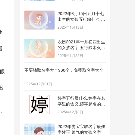
2022年6月15日五月十七
出生的女孩五行缺什么 补
金的名字推荐
2025年1月13日
生
农历2021年十月初四出生
的女孩名字 五行缺木火八
看
字免费取名
2025年1月22日
，
不要钱取名字大全960个，免费取名字大全
眼
_1
2025年12月21日
出
婷字五行属什么,婷字在名
字里的含义,婷字起名的寓
意_1
，
2025年12月3日
2022年虎宝宝取名字最佳
、
字姓王 帅气的女孩名字