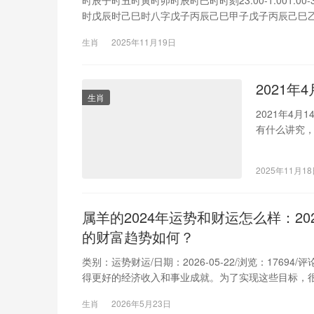
时戊辰时己巳时八字戊子丙辰己巳甲子戊子丙辰己巳
生肖
2025年11月19日
2021年
生肖
2021年4
有什么讲究，
三今日五行
色棕色咖色一
2025年11月1
月14日星期
属羊的2024年运势和财运怎么样：20
的财富趋势如何？
类别：运势财运/日期：2026-05-22/浏览：17
得更好的经济收入和事业成就。为了实现这些目标，
于2025年男属兔二月的财运运势
生肖
2026年5月23日