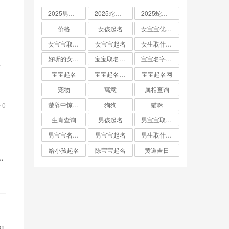
2025男孩取名大全
2025蛇宝宝取名
2025蛇宝宝取名字大全
价格
女孩起名
女宝宝优雅的名字
女宝宝取名大全
女宝宝起名
女生取什么名字
好听的女孩名字2025年蛇宝宝取名
宝宝取名字生辰八字起名
宝宝名字大全男孩
唤
宝宝起名
宝宝起名取名字
宝宝起名网
一
宠物
寓意
属相查询
楚辞中惊艳的男孩名字
狗狗
猫咪
0
生肖查询
男孩起名
男宝宝取名大全
男宝宝名字推荐
男宝宝起名
男生取什么名字
给小孩起名
陈宝宝起名
黄道吉日
…
卯