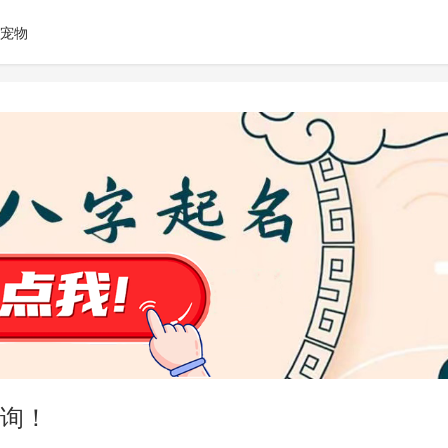
宠物
询！