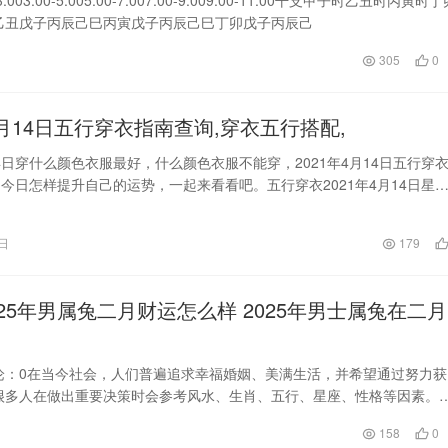
乙丑戊子丙辰己巳丙寅戊子丙辰己巳丁卯戊子丙辰己
305
0
4月14日五行穿衣指南查询,穿衣五行搭配,
月14日穿什么颜色衣服最好，什么颜色衣服不能穿，2021年4月14日五行穿
今日怎样提升自己的运势，一起来看看吧。五行穿衣2021年4月14日星
穿衣指南：本日大吉颜色：白色银色乳白色最吉利。本日次吉颜色：黄色
般。本日不宜颜色：黑色蓝色灰色。黄历信息查询：公历日期：2021年4
8日
179
三农历日期：20
25年男属兔二月财运怎么样 2025年男士属兔在二月
694/评论：0在当今社会，人们普遍追求幸福婚姻、美满生活，并希望通过努力获
很多人在做出重要决策时会参考风水、生肖、五行、星座、性格等因素。
158
0