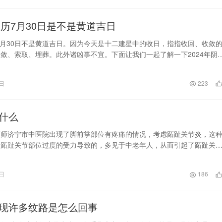
阴历7月30日是不是黄道吉日
历7月30日不是黄道吉日。因为今天是十二建星中的收日，指指收回、收敛
敛、索取、埋葬。此外诸凶事不宜。下面让我们一起了解一下2024年阴
什么日子。公历：公元2024年9月2日星期一农历：二零二四、七月、卅干
壬申月、己巳日生肖：属龙冲煞：冲猪(癸亥)煞东彭祖：己不破券二比并
4日
223
物伏藏【宜】嫁娶祭祀
什么
医师济宁市中医院出现了脚前掌部位有疼痛的情况，考虑跖趾关节炎，这
于跖趾关节部位过度的受力导致的，多见于中老年人，从而引起了跖趾关
变、增生的情况，以及导致了跖趾关节内部的软骨
4日
186
现许多纹路是怎么回事