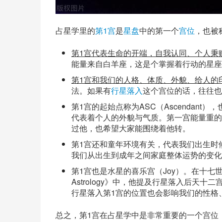
占星学里的
第1宫
是
星盘
中的第一个
宫位
，也被
第1宫代表生命的开端，自我认同、个人秉
能量来自
白羊座
，这是个掌握着行动的星座
第1宫和我们的人格、体质、外貌、给人的
法。如果有
行星落入
这个宫位的话，往往也
第1宫的起始点称为ASC（Ascendan
代表着个人的外貌与气质。第一宫能量重的
过他，也希望大家能围绕着他转。
第1宫还和童年环境有关，代表我们出生时
我们从出生到成年之间家庭整体运势的变化
第1宫也是水星的喜乐宫（Joy）。在十七世纪英国占
Astrology》中，他提及行星落入后天
行星落入第1宫的位置也会影响我们的性格
总之，第1宫在占星学中是非常重要的一个宫位