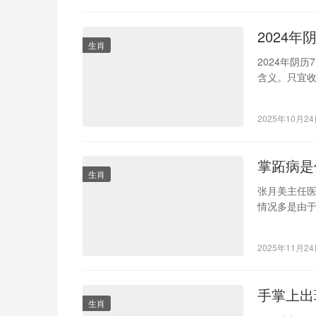
2024年
生肖
2024年阴
含义。只宜收
7月30日是
支：甲辰年、
2025年10月2
已不远行财
掌跖病是
生肖
张月美主任
情况多是由
部位骨质蜕
2025年11月2
手掌上出
生肖