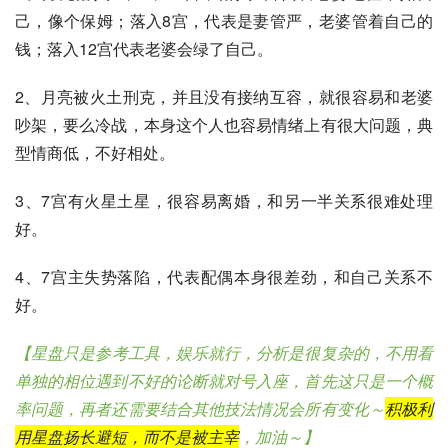
己，像个保姆；落入8宫，代表是妻管严，老婆管着自己的
钱；落入12宫代表老婆会绿了自己。
2、月亮被火土刑克，并且没有接纳互容，就很容易和老婆
吵架，要么
冷战
，本身这个人也容易情绪上有很大问题，典
型情商低，不好相处。
3、7宫有火星土星，很容易离婚，和另一半关系很难处理
好。
4、7宫主失势落陷，代表配偶本身很差劲，和自己关系不
好。
【
星盘
只是参考工具，娱乐就行，分析是很复杂的，不用看
单独的相位遇到不好的论断就对号入座，首先这只是一个概
率问题，再者还需要结合其他技法情况会所有变化～
积极利
用星盘扬长避短，而不是被主宰
，加油～】