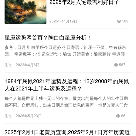
2025年2月入宅最吉利好日子
2025年11月19日
189
星座运势网首页？陶白白星座分析！
参考：日月升 白羊座今日运势 今日寄语：徂晖一不借，空有赐东
园。 幸运数字：49 适合运动：瑜伽 开运美食：酸辣藕片 幸运颜
色：橙色 开运物品：白松石 开运建议：旧的一页总是要翻过…
生肖
2023年4月6日
567
1984年属鼠2021年运势及运程：13岁2008年的属鼠
人在2021年上半年运势及运程？
每个人都是世界上独一无二的存在。最突出的是每个人的出生日期
都不同。众所周知，出生日期是命理信息的宝库，也是改变人们命
运的关键，而且每年的命运都会动态变化，因此，如果您想使用这
生肖
2026年5月23日
86
命理来现实地指导自己的生活，则必须了解今年上半年的短暂命
运。在本期文章中，让我们一起来看看命运吧！属鼠人在2021年上
2025年2月1日老黄历查询,2025年2月1日万年历黄道