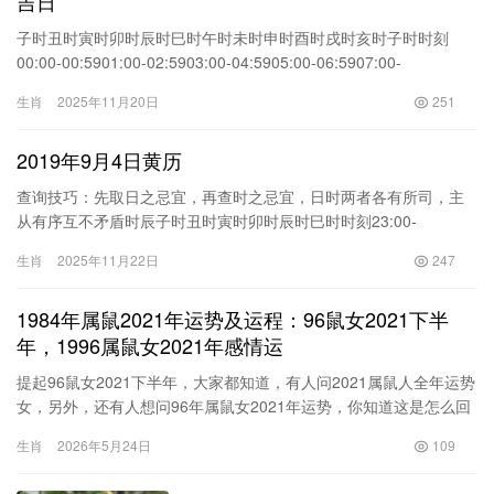
吉日
子时丑时寅时卯时辰时巳时午时未时申时酉时戌时亥时子时时刻
00:00-00:5901:00-02:5903:00-04:5905:00-06:5907:00-
08:5909:00-10:5911:00-12:5913:00-14:5915:00-16:5917:00-
生肖
2025年11月20日
251
18:5919:00-20:5921:00-22:5923:00-23:59时辰壬子癸丑甲寅乙卯
丙辰丁
2019年9月4日黄历
查询技巧：先取日之忌宜，再查时之忌宜，日时两者各有所司，主
从有序互不矛盾时辰子时丑时寅时卯时辰时巳时时刻23:00-
1:001:00-3:003:00-5:005:00-7:007:00-9:009:00-11:00干支2015年
生肖
2025年11月22日
247
1月7日老黄历甲子时乙丑时丙寅时丁卯时戊辰时己巳时八字2015年
1月8日老黄历己亥壬申甲辰甲子己亥壬申甲辰乙丑己亥壬申甲辰丙
1984年属鼠2021年运势及运程：96鼠女2021下半
寅己亥壬申甲
年，1996属鼠女2021年感情运
提起96鼠女2021下半年，大家都知道，有人问2021属鼠人全年运势
女，另外，还有人想问96年属鼠女2021年运势，你知道这是怎么回
事？其实2021年96年出生属鼠女的全年运势如何？下面就一起来看
生肖
2026年5月24日
109
看属鼠女年感情运，希望能够帮助到大家！96鼠女2021下半年对于
年出生的属鼠女来说，年是非常幸运的一年，她们在这一年的各方