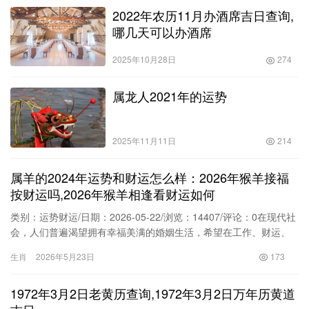
2022年农历11月办酒席吉日查询,
哪几天可以办酒席
2025年10月28日
274
属龙人2021年的运势
2025年11月11日
214
属羊的2024年运势和财运怎么样：2026年猴羊接福
按财运吗,2026年猴羊相逢看财运如何
类别：运势财运/日期：2026-05-22/浏览：14407/评论：0在现代社
会，人们普遍渴望拥有幸福美满的婚姻生活，希望在工作、财运、
家庭等方面都能得到良好的运势。特别是在2026年猴羊接福这一特
生肖
2026年5月23日
173
殊年份，很多人关心自己的财运走势，希望通过风水、生肖、五
行、星座等角度的分析，找到提升运势的方法。因此，在做出重要
1972年3月2日老黄历查询,1972年3月2日万年历黄道
决策时，如选择伴侣、事业发展、投资理财等，都需要慎重考虑，
结合自身特点与外部环境