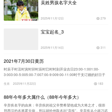
吴姓男孩名字大全
面发展都很顺利，很少会出现偏差和意外，整个人的状态都是一种
很好的感觉。工
2025年11月12日
279
宝宝起名_3
2025年11月14日
311
2021年7月30日黄历
时辰子时丑时寅时卯时辰时巳时时刻开业吉日23:00-1:001:00-
3:003:00-5:005:00-7:007:00-9:009:00-11:00时干支订婚的好日子
甲子时乙丑时丙寅时丁卯时戊辰时己巳时八字2020年10月27日黄历
生肖
2025年11月22日
183
88年今年多大属什么（88年今年多大）
辛弃疾名字的由来：辛弃疾的祖父辛赞希望他成为大将之才，很崇
拜西汉的名将霍去病，所以就给他取名叫“弃疾”。辛弃疾从小就习武